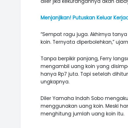
diler jika kekurangannya akan di
Menjanjikan! Putuskan Keluar Kerjaa
“Sempat ragu juga. Akhirnya tanya 
koin. Ternyata diperbolehkan,” ujarn
Tanpa berpikir panjang, Ferry lan
mengambil uang koin yang disimpan
hanya Rp7 juta. Tapi setelah dihitu
ungkapnya.
ASI WISATA
MANIS, LEGIT, DAN PAHIT, NIKM
 GUNUNG PANDAN
DURIAN SEGULUNG MADIUN
Diler Yamaha Indah Sobo mengak
menggunakan uang koin. Meski ha
menghitung jumlah uang koin itu.