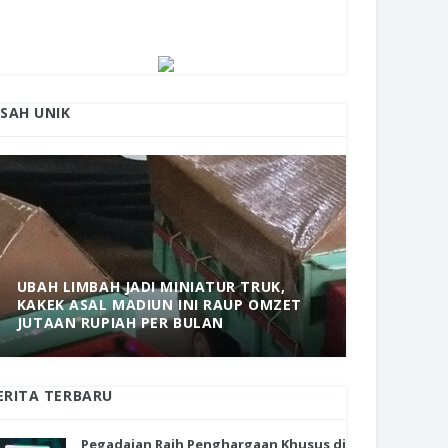
ISAH UNIK
UBAH LIMBAH JADI MINIATUR TRUK,
KAKEK ASAL MADIUN INI RAUP OMZET
MANTAP! 
JUTAAN RUPIAH PER BULAN
DOLOPO 
ERITA TERBARU
Pegadaian Raih Penghargaan Khusus di