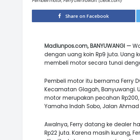
Pembeli motor, Ferry Dwi Irawan. (Detik.com)
Share on Facebook
Madiunpos.com, BANYUWANGI —
Wa
dengan uang koin Rp9 juta. Uang k
membeli motor secara tunai denga
Pembeli motor itu bernama Ferry Dw
Kecamatan Glagah, Banyuwangi. U
motor merupakan pecahan Rp200, R
Yamaha Indah Sobo, Jalan Ahmad Ya
Awalnya, Ferry datang ke dealer
Rp22 juta. Karena masih kurang, F