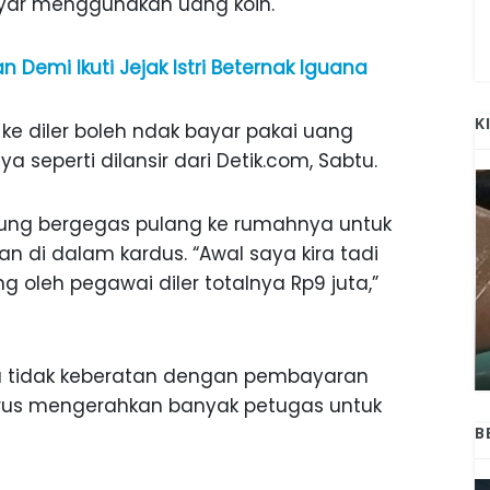
bayar menggunakan uang koin.
n Demi Ikuti Jejak Istri Beternak Iguana
K
ke diler boleh ndak bayar pakai uang
ya seperti dilansir dari Detik.com, Sabtu.
gsung bergegas pulang ke rumahnya untuk
 di dalam kardus. “Awal saya kira tadi
ng oleh pegawai diler totalnya Rp9 juta,”
ANAK-ANAK BOJONEGORO DAN
ATNYA
NGANJUK SEKOLAH DI SMPN SARADAN
SEJAK 1996
u tidak keberatan dengan pembayaran
rus mengerahkan banyak petugas untuk
B