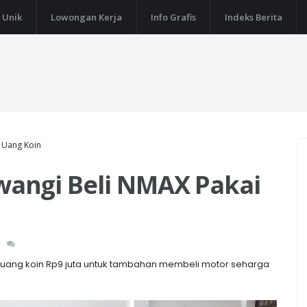
 Unik
Lowongan Kerja
Info Grafis
Indeks Berita
 Uang Koin
angi Beli NMAX Pakai
ng koin Rp9 juta untuk tambahan membeli motor seharga