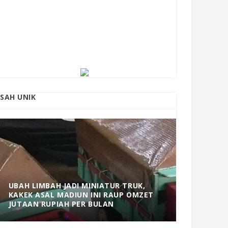
ISAH UNIK
UBAH LIMBAH JADI MINIATUR TRUK,
KAKEK ASAL MADIUN INI RAUP OMZET
MANTAP! 
JUTAAN RUPIAH PER BULAN
DOLOPO 