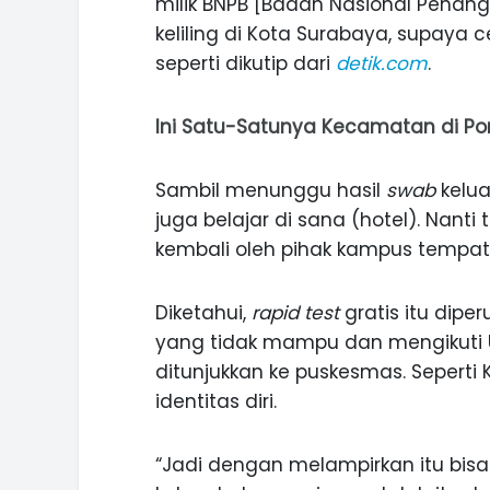
milik BNPB [Badan Nasional Penan
keliling di Kota Surabaya, supaya c
seperti dikutip dari
detik.com
.
Ini Satu-Satunya Kecamatan di Po
Sambil menunggu hasil
swab
keluar
juga belajar di sana (hotel). Nanti
kembali oleh pihak kampus tempat t
Diketahui,
rapid test
gratis itu dip
yang tidak mampu dan mengikuti 
ditunjukkan ke puskesmas. Seperti 
identitas diri.
ASI WISATA
MANIS, LEGIT, DAN PAHIT, NIKM
 GUNUNG PANDAN
DURIAN SEGULUNG MADIUN
“Jadi dengan melampirkan itu bisa