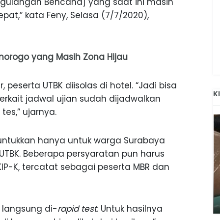
ggulangan Bencana] yang saat ini masih
epat,” kata Feny, Selasa (7/7/2020),
norogo yang Masih Zona Hijau
, peserta UTBK diisolas di hotel. “Jadi bisa
K
 terkait jadwal ujian sudah dijadwalkan
es,” ujarnya.
eruntukkan hanya untuk warga Surabaya
UTBK. Beberapa persyaratan pun harus
KIP-K, tercatat sebagai peserta MBR dan
ANAK-ANAK BOJONEGORO DAN
ATNYA
NGANJUK SEKOLAH DI SMPN SARADAN
SEJAK 1996
 langsung di-
rapid test
. Untuk hasilnya