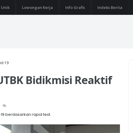
 Unik
Lowongan Kerja
Info Grafis
Indeks Berita
vid-19
UTBK Bidikmisi Reaktif
19 berdasarkan rapid test.