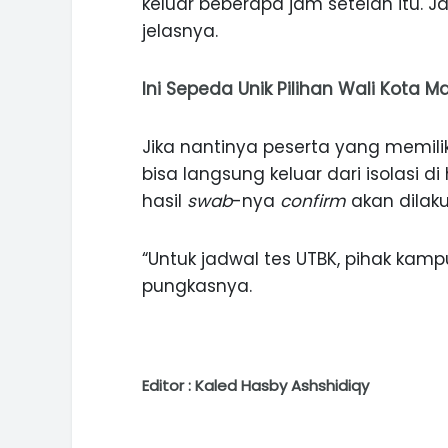
keluar beberapa jam setelah itu. Ja
jelasnya.
Ini Sepeda Unik Pilihan Wali Kota 
Jika nantinya peserta yang memiliki
bisa langsung keluar dari isolasi d
hasil
swab
-nya
confirm
akan dilaku
“Untuk jadwal tes UTBK, pihak kamp
pungkasnya.
Editor : Kaled Hasby Ashshidiqy