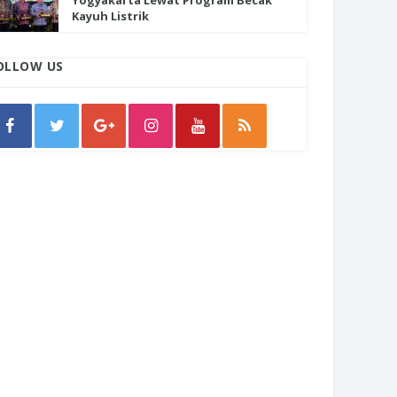
Yogyakarta Lewat Program Becak
Kayuh Listrik
OLLOW US