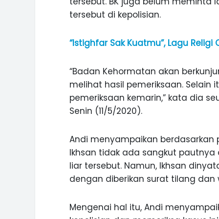
tersebut. BK juga belum meminta 
tersebut di kepolisian.
“Istighfar Sak Kuatmu”, Lagu Relig
“Badan Kehormatan akan berkunjun
melihat hasil pemeriksaan. Selain i
pemeriksaan kemarin,” kata dia se
Senin (11/5/2020).
Andi menyampaikan berdasarkan 
Ikhsan tidak ada sangkut pautnya 
liar tersebut. Namun, Ikhsan dinyat
dengan diberikan surat tilang dan w
ASI WISATA
MANIS, LEGIT, DAN PAHIT, NIKM
 GUNUNG PANDAN
DURIAN SEGULUNG MADIUN
Mengenai hal itu, Andi menyampaik