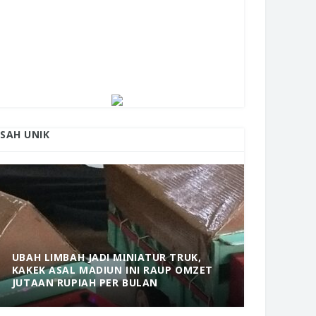
ISAH UNIK
UBAH LIMBAH JADI MINIATUR TRUK,
KAKEK ASAL MADIUN INI RAUP OMZET
MANTAP! 
JUTAAN RUPIAH PER BULAN
DOLOPO 