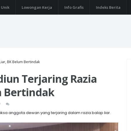
 Unik
Lowongan Kerja
Info Grafis
Indeks Berita
iar, BK Belum Bertindak
un Terjaring Razia
m Bertindak
0
a anggota dewan yang terjaring dalam razia balap liar.