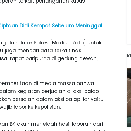
laporan terkait penanganan kasus
i Ciptaan Didi Kempot Sebelum Meninggal
g dahulu ke Polres [Madiun Kota] untuk
tu juga mencari data terkait hasil
K
usai rapat paripurna di gedung dewan,
pemberitaan di media massa bahwa
dalam kegiatan perjudian di aksi balap
akan bersalah dalam aksi balap liar yaitu
ajib lapor ke kepolisian.
ANAK-ANAK BOJONEGORO DAN
ATNYA
NGANJUK SEKOLAH DI SMPN SARADAN
SEJAK 1996
an BK akan menelaah hasil laporan dari