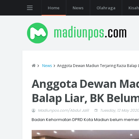
Home
News
Olahraga
Kisah
News
Anggota Dewan Madiun Terjaring Razia Balap L
Anggota Dewan Madi
Balap Liar, BK Belu
Madiunpos.com/Abdul Jalil
Tuesday, 12 May 202
Badan Kehormatan DPRD Kota Madiun belum memeriks