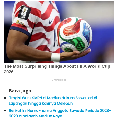
Baca Juga
Tragis! Guru SMPN di Madiun Hukum Siswa Lari di
Lapangan hingga Kakinya Melepuh
Berikut Ini Nama-nama Anggota Bawaslu Periode 2023-
2028 di Wilayah Madiun Raya