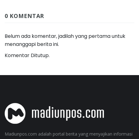
0 KOMENTAR
Belum ada komentar, jadilah yang pertama untuk
menanggapi berita ini.
Komentar Ditutup.
Madiunpos.com adalah portal berita yang menyajikan informasi