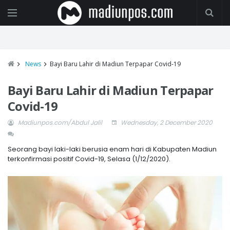
News
Bayi Baru Lahir di Madiun Terpapar Covid-19
Bayi Baru Lahir di Madiun Terpapar
Covid-19
Madiunpos.com/Abdul Jalil
Wednesday, 2 December 2020
Seorang bayi laki-laki berusia enam hari di Kabupaten Madiun
terkonfirmasi positif Covid-19, Selasa (1/12/2020).