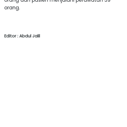
orang.
Editor : Abdul Jalil