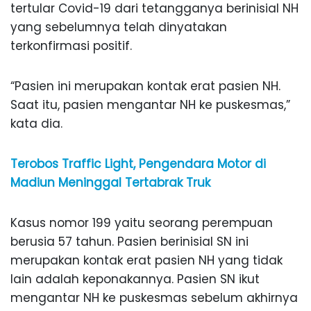
tertular Covid-19 dari tetangganya berinisial NH
yang sebelumnya telah dinyatakan
terkonfirmasi positif.
“Pasien ini merupakan kontak erat pasien NH.
Saat itu, pasien mengantar NH ke puskesmas,”
kata dia.
Terobos Traffic Light, Pengendara Motor di
Madiun Meninggal Tertabrak Truk
Kasus nomor 199 yaitu seorang perempuan
berusia 57 tahun. Pasien berinisial SN ini
merupakan kontak erat pasien NH yang tidak
lain adalah keponakannya. Pasien SN ikut
mengantar NH ke puskesmas sebelum akhirnya