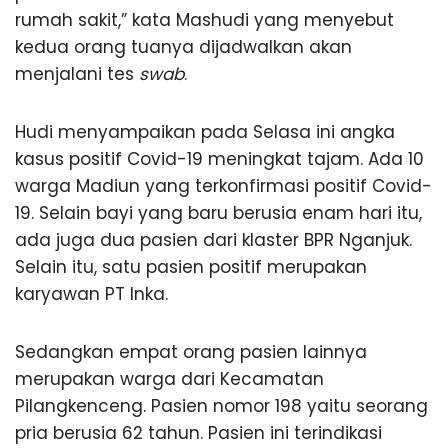
rumah sakit,” kata Mashudi yang menyebut
kedua orang tuanya dijadwalkan akan
menjalani tes
swab
.
Hudi menyampaikan pada Selasa ini angka
kasus positif Covid-19 meningkat tajam. Ada 10
warga Madiun yang terkonfirmasi positif Covid-
19. Selain bayi yang baru berusia enam hari itu,
ada juga dua pasien dari klaster BPR Nganjuk.
Selain itu, satu pasien positif merupakan
karyawan PT Inka.
Sedangkan empat orang pasien lainnya
merupakan warga dari Kecamatan
Pilangkenceng. Pasien nomor 198 yaitu seorang
pria berusia 62 tahun. Pasien ini terindikasi