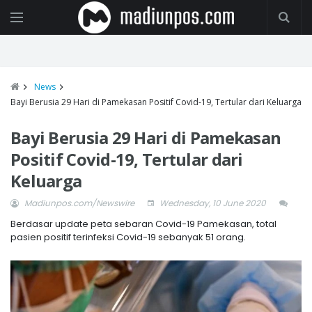
News
Bayi Berusia 29 Hari di Pamekasan Positif Covid-19, Tertular dari Keluarga
Bayi Berusia 29 Hari di Pamekasan
Positif Covid-19, Tertular dari
Keluarga
Madiunpos.com/Newswire
Wednesday, 10 June 2020
Berdasar update peta sebaran Covid-19 Pamekasan, total
pasien positif terinfeksi Covid-19 sebanyak 51 orang.