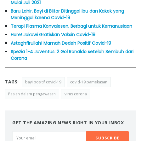
Mulai Juli 2021
Baru Lahir, Bayi di Blitar Ditinggal Ibu dan Kakek yang
Meninggal karena Covid-19
Terapi Plasma Konvalesen, Berbagi untuk Kemanusiaan
Hore! Jokowi Gratiskan Vaksin Covid-19
Astaghfirullah! Mamah Dedeh Positif Covid-19
Spezia 1-4 Juventus: 2 Gol Ronaldo setelah Sembuh dari
Corona
TAGS:
bayi positif covid-19
covid-19 pamekasan
Pasien dalam pengawasan
virus corona
GET THE AMAZING NEWS RIGHT IN YOUR INBOX