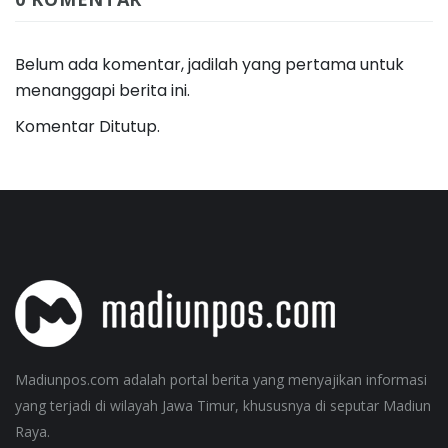
Belum ada komentar, jadilah yang pertama untuk
menanggapi berita ini.
Komentar Ditutup.
Madiunpos.com adalah portal berita yang menyajikan informasi
yang terjadi di wilayah Jawa Timur, khususnya di seputar Madiun
Raya.