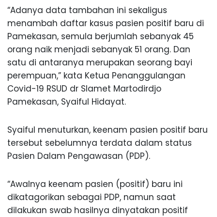
“Adanya data tambahan ini sekaligus
menambah daftar kasus pasien positif baru di
Pamekasan, semula berjumlah sebanyak 45
orang naik menjadi sebanyak 51 orang. Dan
satu di antaranya merupakan seorang bayi
perempuan,” kata Ketua Penanggulangan
Covid-19 RSUD dr Slamet Martodirdjo
Pamekasan, Syaiful Hidayat.
Syaiful menuturkan, keenam pasien positif baru
tersebut sebelumnya terdata dalam status
Pasien Dalam Pengawasan (PDP).
“Awalnya keenam pasien (positif) baru ini
dikatagorikan sebagai PDP, namun saat
dilakukan swab hasilnya dinyatakan positif