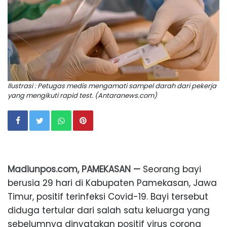
Ilustrasi : Petugas medis mengamati sampel darah dari pekerja
yang mengikuti rapid test. (Antaranews.com)
Madiunpos.com, PAMEKASAN —
Seorang bayi
berusia 29 hari di Kabupaten Pamekasan, Jawa
Timur, positif terinfeksi Covid-19. Bayi tersebut
diduga tertular dari salah satu keluarga yang
sebelumnya dinyatakan positif virus corona