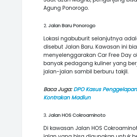
Agung Ponorogo.
Jalan Baru Ponorogo
Lokasi ngabuburit selanjutnya ad
disebut Jalan Baru. Kawasan ini b
menyelenggarakan Car Free Day o
banyak pedagang kuliner yang berje
jalan-jalan sambil berburu takjil.
Baca Juga:
DPO Kasus Penggelapan
Kontrakan Madiun
Jalan HOS Cokroaminoto
Di kawasan Jalan HOS Cokroaminot
jalan yang bisa digunakan untuk b