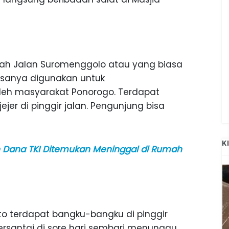
alah Jalan Suromenggolo atau yang biasa
iasanya digunakan untuk
leh masyarakat Ponorogo. Terdapat
jer di pinggir jalan. Pengunjung bisa
K
 Dana TKI Ditemukan Meninggal di Rumah
o terdapat bangku-bangku di pinggir
ersantai di sore hari sembari menunggu