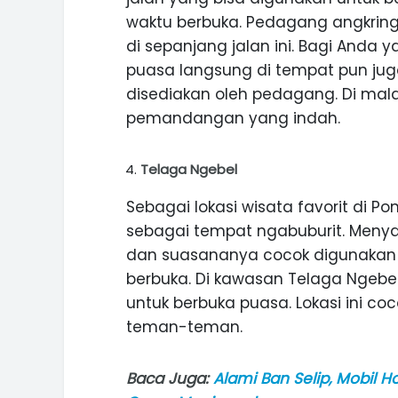
waktu berbuka. Pedagang angkring
ASI WISATA
MANIS, LEGIT, DAN PAHIT, NIKM
 GUNUNG PANDAN
DURIAN SEGULUNG MADIUN
di sepanjang jalan ini. Bagi Anda
puasa langsung di tempat pun juga
disediakan oleh pedagang. Di ma
pemandangan yang indah.
Telaga Ngebel
Sebagai lokasi wisata favorit di P
sebagai tempat ngabuburit. Men
dan suasananya cocok digunakan 
berbuka. Di kawasan Telaga Ngeb
untuk berbuka puasa. Lokasi ini co
teman-teman.
Baca Juga:
Alami Ban Selip, Mobil H