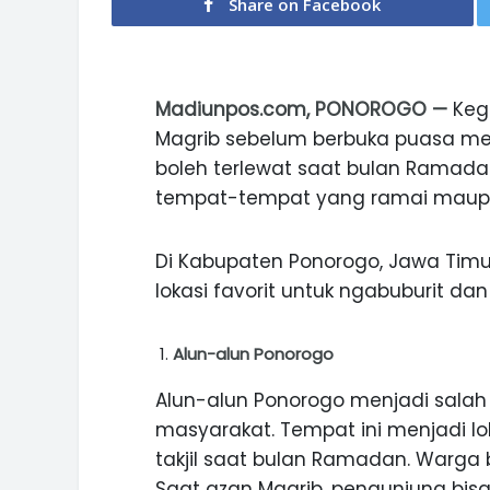
Share on Facebook
Madiunpos.com, PONOROGO —
Keg
Magrib sebelum berbuka puasa men
boleh terlewat saat bulan Ramadan 
tempat-tempat yang ramai maupu
Di Kabupaten Ponorogo, Jawa Tim
lokasi favorit untuk ngabuburit dan 
Alun-alun Ponorogo
Alun-alun Ponorogo menjadi salah
masyarakat. Tempat ini menjadi lok
takjil saat bulan Ramadan. Warga b
Saat azan Magrib, pengunjung bisa