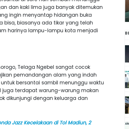
ANAK-ANAK BOJONEGORO DAN
an dan kaki lima juga banyak ditemukan
ATNYA
NGANJUK SEKOLAH DI SMPN SARADAN
SEJAK 1996
 yang ingin menyantap hidangan buka
 bisa, biasanya ada tikar yang telah
lam harinya lampu-lampu kota menjadi
B
onorogo, Telaga Ngebel sangat cocok
yajikan pemandangan alam yang indah
untuk bersantai sambil menunggu waktu
el juga terdapat warung-warung makan
cok dikunjungi dengan keluarga dan
onda Jazz Kecelakaan di Tol Madiun, 2