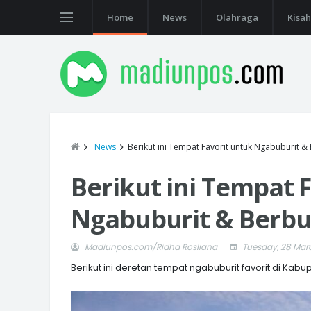
Home
News
Olahraga
Kisah
News
Berikut ini Tempat Favorit untuk Ngabuburit &
Berikut ini Tempat 
Ngabuburit & Berbur
Madiunpos.com/Ridha Rosliana
Tuesday, 28 Mar
Berikut ini deretan tempat ngabuburit favorit di K