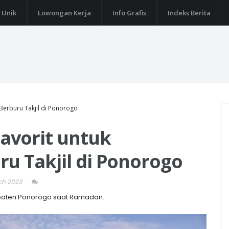
 Unik
Lowongan Kerja
Info Grafis
Indeks Berita
 Berburu Takjil di Ponorogo
Favorit untuk
u Takjil di Ponorogo
ch 2023
abupaten Ponorogo saat Ramadan.