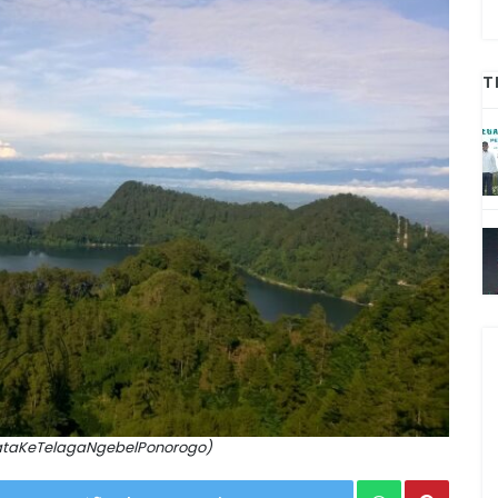
T
sataKeTelagaNgebelPonorogo)