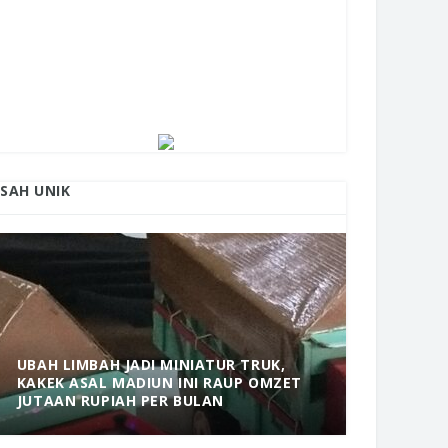
ISAH UNIK
UBAH LIMBAH JADI MINIATUR TRUK,
KAKEK ASAL MADIUN INI RAUP OMZET
MANTAP! 
JUTAAN RUPIAH PER BULAN
DOLOPO 