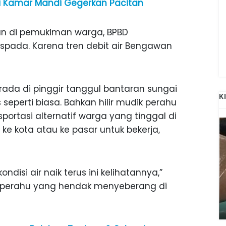
i Kamar Mandi Gegerkan Pacitan
an di pemukiman warga, BPBD
pada. Karena tren debit air Bengawan
erada di pinggir tanggul bantaran sungai
K
 seperti biasa. Bahkan hilir mudik perahu
portasi alternatif warga yang tinggal di
ke kota atau ke pasar untuk bekerja,
disi air naik terus ini kelihatannya,”
ANAK-ANAK BOJONEGORO DAN
 perahu yang hendak menyeberang di
ATNYA
NGANJUK SEKOLAH DI SMPN SARADAN
SEJAK 1996