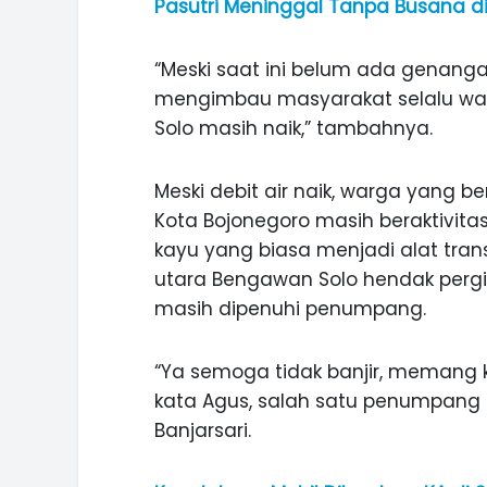
Pasutri Meninggal Tanpa Busana d
“Meski saat ini belum ada genang
mengimbau masyarakat selalu was
Solo masih naik,” tambahnya.
Meski debit air naik, warga yang b
Kota Bojonegoro masih beraktivitas
kayu yang biasa menjadi alat trans
utara Bengawan Solo hendak pergi 
masih dipenuhi penumpang.
“Ya semoga tidak banjir, memang kon
kata Agus, salah satu penumpang
ASI WISATA
MANIS, LEGIT, DAN PAHIT, NIKM
Banjarsari.
 GUNUNG PANDAN
DURIAN SEGULUNG MADIUN