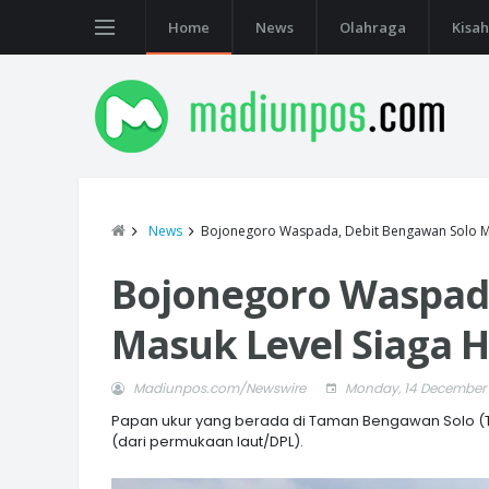
Home
News
Olahraga
Kisah
News
Bojonegoro Waspada, Debit Bengawan Solo Ma
Bojonegoro Waspada
Masuk Level Siaga H
Madiunpos.com/Newswire
Monday, 14 December
Papan ukur yang berada di Taman Bengawan Solo (TBS)
(dari permukaan laut/DPL).