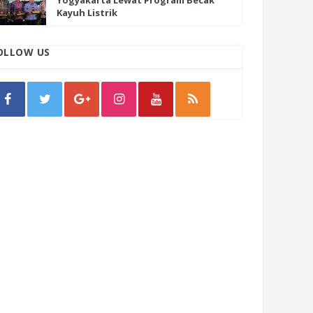
Yogyakarta Lewat Program Becak
Kayuh Listrik
OLLOW US