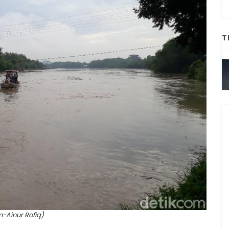
T
m-Ainur Rofiq)