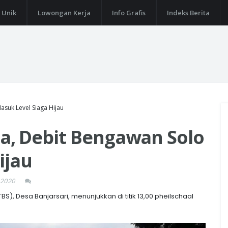
 Unik
Lowongan Kerja
Info Grafis
Indeks Berita
suk Level Siaga Hijau
, Debit Bengawan Solo
ijau
 2020
, Desa Banjarsari, menunjukkan di titik 13,00 pheilschaal