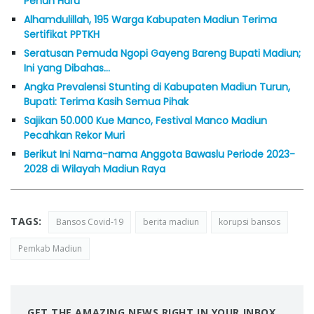
Penuh Haru
Alhamdulillah, 195 Warga Kabupaten Madiun Terima
Sertifikat PPTKH
Seratusan Pemuda Ngopi Gayeng Bareng Bupati Madiun;
Ini yang Dibahas…
Angka Prevalensi Stunting di Kabupaten Madiun Turun,
Bupati: Terima Kasih Semua Pihak
Sajikan 50.000 Kue Manco, Festival Manco Madiun
Pecahkan Rekor Muri
Berikut Ini Nama-nama Anggota Bawaslu Periode 2023-
2028 di Wilayah Madiun Raya
TAGS:
Bansos Covid-19
berita madiun
korupsi bansos
Pemkab Madiun
GET THE AMAZING NEWS RIGHT IN YOUR INBOX