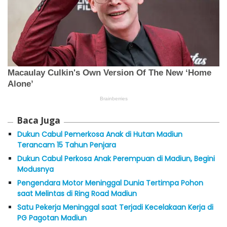
Baca Juga
Dukun Cabul Pemerkosa Anak di Hutan Madiun
Terancam 15 Tahun Penjara
Dukun Cabul Perkosa Anak Perempuan di Madiun, Begini
Modusnya
Pengendara Motor Meninggal Dunia Tertimpa Pohon
saat Melintas di Ring Road Madiun
Satu Pekerja Meninggal saat Terjadi Kecelakaan Kerja di
PG Pagotan Madiun