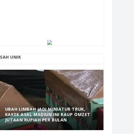
ISAH UNIK
UBAH LIMBAH JADI MINIATUR TRUK,
KAKEK ASAL MADIUN INI RAUP OMZET
MANTAP! 
JUTAAN RUPIAH PER BULAN
DOLOPO 