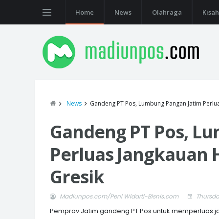
Home
News
Olahraga
Kisah
News
Gandeng PT Pos, Lumbung Pangan Jatim Perlua
Gandeng PT Pos, L
Perluas Jangkauan 
Gresik
Madiunpos.com/Peni Widarti-Bisnis.com
Thursda
Pemprov Jatim gandeng PT Pos untuk memperluas ja