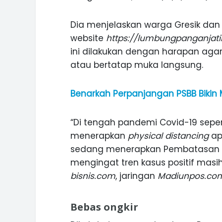
Dia menjelaskan warga Gresik dan 
website
https://lumbungpanganjat
ini dilakukan dengan harapan agar
atau bertatap muka langsung.
Benarkah Perpanjangan PSBB Bikin
“Di tengah pandemi Covid-19 sepert
menerapkan
physical distancing
apa
sedang menerapkan Pembatasan Sos
mengingat tren kasus positif masih t
bisnis.com
, jaringan
Madiunpos.co
ASI WISATA
MANIS, LEGIT, DAN PAHIT, NIKM
 GUNUNG PANDAN
DURIAN SEGULUNG MADIUN
Bebas ongkir