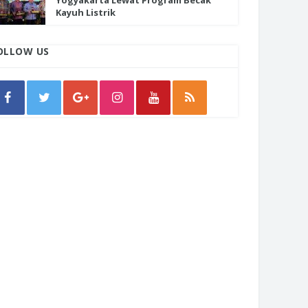
Yogyakarta Lewat Program Becak
Kayuh Listrik
OLLOW US