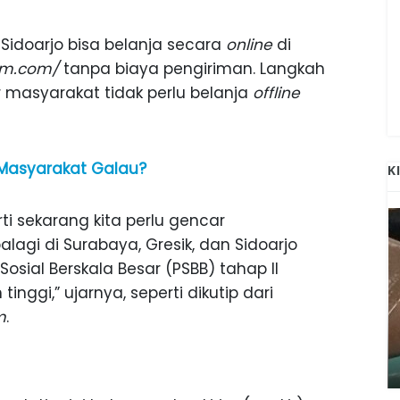
Sidoarjo bisa belanja secara
online
di
im.com/
tanpa biaya pengiriman. Langkah
 masyarakat tidak perlu belanja
offline
 Masyarakat Galau?
K
i sekarang kita perlu gencar
lagi di Surabaya, Gresik, dan Sidoarjo
ial Berskala Besar (PSBB) tahap II
inggi,” ujarnya, seperti dikutip dari
m
.
ANAK-ANAK BOJONEGORO DAN
ATNYA
NGANJUK SEKOLAH DI SMPN SARADAN
SEJAK 1996