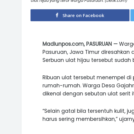
Ulat hijau yang teror warga Pasuruan. (Detik.com)
Share on Facebook
Madiunpos.com, PASURUAN —
Warga
Pasuruan, Jawa Timur diresahkan d
Serbuan ulat hijau tersebut sudah 
Ribuan ulat tersebut menempel d
rumah-rumah. Warga Desa Gajahre
dikenal dengan sebutan ulat seri
“Selain gatal bila tersentuh kulit
harus sering membersihkan,” ujarn