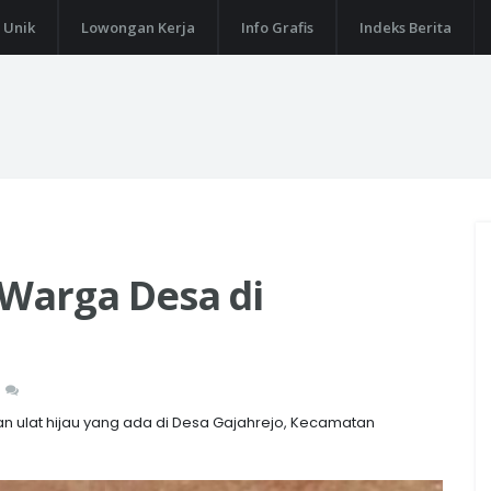
 Unik
Lowongan Kerja
Info Grafis
Indeks Berita
r Warga Desa di
n ulat hijau yang ada di Desa Gajahrejo, Kecamatan