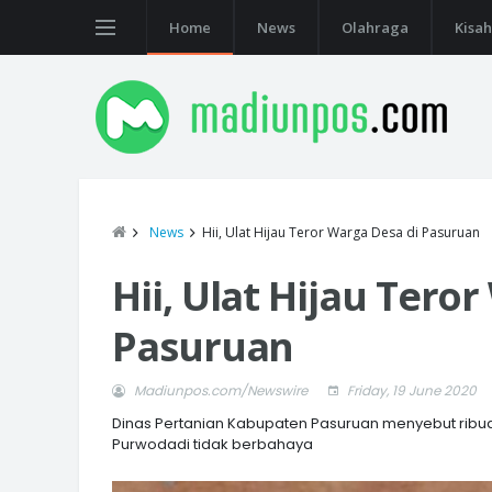
Home
News
Olahraga
Kisah
News
Hii, Ulat Hijau Teror Warga Desa di Pasuruan
Hii, Ulat Hijau Tero
Pasuruan
Madiunpos.com/Newswire
Friday, 19 June 2020
Dinas Pertanian Kabupaten Pasuruan menyebut ribua
Purwodadi tidak berbahaya