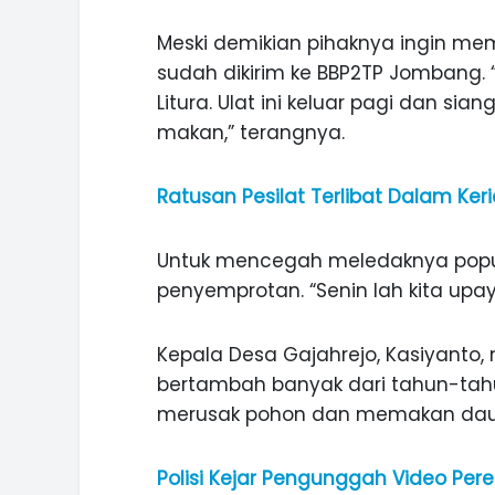
ASI WISATA
MANIS, LEGIT, DAN PAHIT, NIKM
Meski demikian pihaknya ingin mema
 GUNUNG PANDAN
DURIAN SEGULUNG MADIUN
sudah dikirim ke BBP2TP Jombang. “
Litura. Ulat ini keluar pagi dan sia
makan,” terangnya.
Ratusan Pesilat Terlibat Dalam Ker
Untuk mencegah meledaknya popula
penyemprotan. “Senin lah kita up
Kepala Desa Gajahrejo, Kasiyanto,
bertambah banyak dari tahun-tahun
merusak pohon dan memakan dau
Polisi Kejar Pengunggah Video Pe