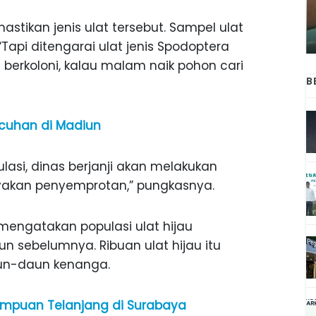
ANAK-ANAK BOJONEGORO DAN
ATNYA
NGANJUK SEKOLAH DI SMPN SARADAN
stikan jenis ulat tersebut. Sampel ulat
SEJAK 1996
Tapi ditengarai ulat jenis Spodoptera
ng berkoloni, kalau malam naik pohon cari
B
icuhan di Madiun
si, dinas berjanji akan melakukan
ayakan penyemprotan,” pungkasnya.
 mengatakan populasi ulat hijau
 sebelumnya. Ribuan ulat hijau itu
n-daun kenanga.
rempuan Telanjang di Surabaya