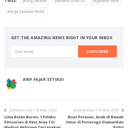
TAGS:
jelang Lebaran
pandemi covid-19
Pegadaian Blitar
Warga Gadaikan Mobil
GET THE AMAZING NEWS RIGHT IN YOUR INBOX
ARIF FAJAR SETIADI
Sebelumnya | 19 May 2020
Selanjutnya | 19 May 2020
Lima Bulan Buron, 1 Pelaku
Buat Petasan, Anak di Bawah
Pencurian di Rest Area Tol
Umur di Ponorogo Diamankan
Madiun Akhirnya Tertangkap
Polisi