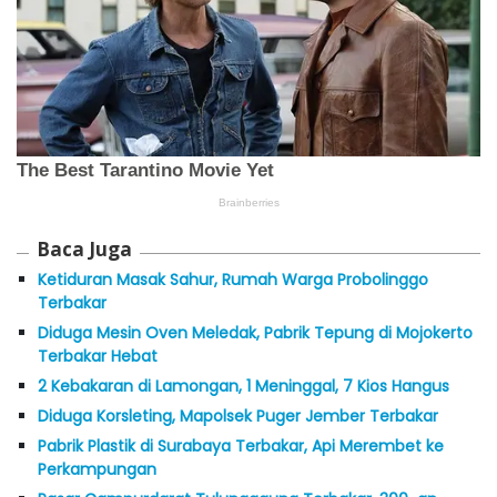
Baca Juga
Ketiduran Masak Sahur, Rumah Warga Probolinggo
Terbakar
Diduga Mesin Oven Meledak, Pabrik Tepung di Mojokerto
Terbakar Hebat
2 Kebakaran di Lamongan, 1 Meninggal, 7 Kios Hangus
Diduga Korsleting, Mapolsek Puger Jember Terbakar
Pabrik Plastik di Surabaya Terbakar, Api Merembet ke
Perkampungan