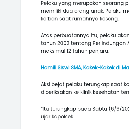
Pelaku yang merupakan seorang pe
ASI WISATA
MANIS, LEGIT, DAN PAHIT, NIKM
memiliki dua orang anak. Pelaku
 GUNUNG PANDAN
DURIAN SEGULUNG MADIUN
korban saat rumahnya kosong.
Atas perbuatannya itu, pelaku ak
tahun 2002 tentang Perlindunga
maksimal 12 tahun penjara.
Hamili Siswi SMA, Kakek-Kakek di Ma
Aksi bejat pelaku terungkap saat k
diperiksakan ke klinik kesehatan te
“Itu terungkap pada Sabtu (6/3/202
ujar kapolsek.