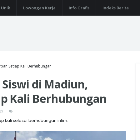
 Unik
Lowongan Kerja
Info Grafis
Indeks Berita
rban Setiap Kali Berhubungan
Siswi di Madiun,
p Kali Berhubungan
21
p kali selesai berhubungan intim.