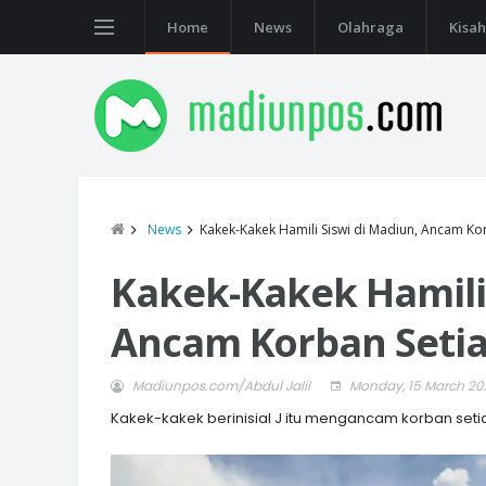
Home
News
Olahraga
Kisah
News
Kakek-Kakek Hamili Siswi di Madiun, Ancam Ko
Kakek-Kakek Hamili 
Ancam Korban Setia
Madiunpos.com/Abdul Jalil
Monday, 15 March 20
Kakek-kakek berinisial J itu mengancam korban setia