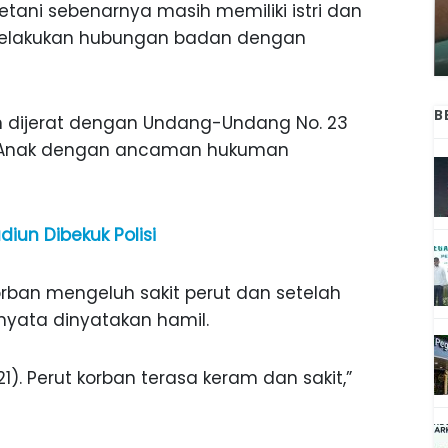
ANAK-ANAK BOJONEGORO DAN
tani sebenarnya masih memiliki istri dan
ATNYA
NGANJUK SEKOLAH DI SMPN SARADAN
 melakukan hubungan badan dengan
SEJAK 1996
B
an dijerat dengan Undang-Undang No. 23
n Anak dengan ancaman hukuman
diun Dibekuk Polisi
orban mengeluh sakit perut dan setelah
rnyata dinyatakan hamil.
1). Perut korban terasa keram dan sakit,”