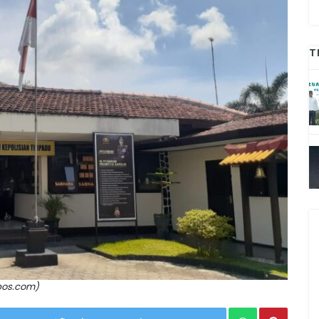
T
pos.com)