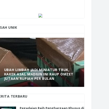
ISAH UNIK
UBAH LIMBAH JADI MINIATUR TRUK,
KAKEK ASAL MADIUN INI RAUP OMZET
MANTAP! 
JUTAAN RUPIAH PER BULAN
DOLOPO 
ERITA TERBARU
Pegadaian Raih Penghargaan Khusus di