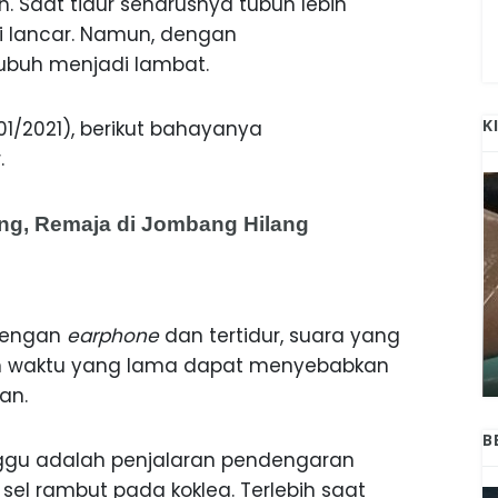
 Saat tidur seharusnya tubuh lebih
i lancar. Namun, dengan
 tubuh menjadi lambat.
K
1/2021), berikut bahayanya
.
ang, Remaja di Jombang Hilang
ANAK-ANAK BOJONEGORO DAN
dengan
earphone
dan tertidur, suara yang
ATNYA
NGANJUK SEKOLAH DI SMPN SARADAN
SEJAK 1996
an waktu yang lama dapat menyebabkan
an.
B
ggu adalah penjalaran pendengaran
 sel rambut pada koklea. Terlebih saat