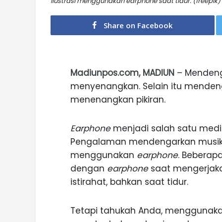
Ilustrasi menggunakan earphone saat tidur. (freepik)
Share on Facebook
Madiunpos.com, MADIUN
– Mendeng
menyenangkan. Selain itu mende
menenangkan pikiran.
Earphone
menjadi salah satu medi
Pengalaman mendengarkan musik a
menggunakan
earphone
. Beberap
dengan
earphone
saat mengerjakan
istirahat, bahkan saat tidur.
Tetapi tahukah Anda, menggunak