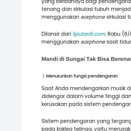
yang berbahaya bagi pendengaran.
tenang dan sirkulasi tubuh menjad
menggunakan
earphone
sirkulasi
Dilansir dari
liputan6.com,
Rabu (6/0
menggunakan
earphone
saat tidur
Mandi di Sungai Tak Bisa Beren
Menurunkan fungsi pendengaran
Saat Anda mendengarkan musik 
ASI WISATA
MANIS, LEGIT, DAN PAHIT, NIKM
 GUNUNG PANDAN
DURIAN SEGULUNG MADIUN
didengar dalam volume tinggi d
kerusakan pada sistem pendengar
Sistem pendengaran yang tergan
pada koklea telinga, yaitu merusak