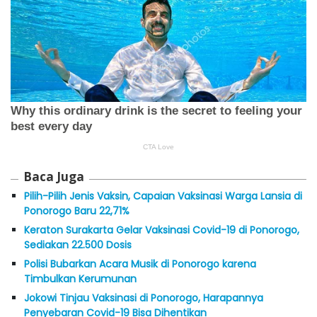
Baca Juga
Pilih-Pilih Jenis Vaksin, Capaian Vaksinasi Warga Lansia di
Ponorogo Baru 22,71%
Keraton Surakarta Gelar Vaksinasi Covid-19 di Ponorogo,
Sediakan 22.500 Dosis
Polisi Bubarkan Acara Musik di Ponorogo karena
Timbulkan Kerumunan
Jokowi Tinjau Vaksinasi di Ponorogo, Harapannya
Penyebaran Covid-19 Bisa Dihentikan