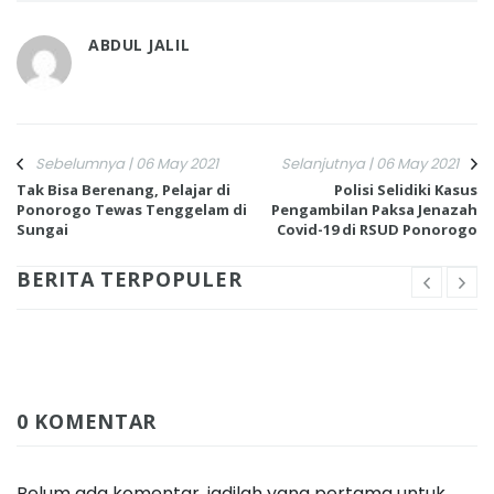
ABDUL JALIL
Sebelumnya | 06 May 2021
Selanjutnya | 06 May 2021
Tak Bisa Berenang, Pelajar di
Polisi Selidiki Kasus
Ponorogo Tewas Tenggelam di
Pengambilan Paksa Jenazah
Sungai
Covid-19 di RSUD Ponorogo
BERITA TERPOPULER
0 KOMENTAR
Belum ada komentar, jadilah yang pertama untuk