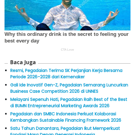
Baca Juga
Resmi, Pegadaian Terima SK Perjanjian Kerja Bersama
Periode 2026–2028 dari Kemenaker
Gali Ide Inovatif Gen-Z, Pegadaian Semarang Luncurkan
Business Case Competition 2026 di UNNES
Melayani Sepenuh Hati, Pegadaian Raih Best of the Best
di BUMN Entrepreneurial Marketing Awards 2026
Pegadaian dan SMBC Indonesia Perkuat Kolaborasi
Kembangkan Sustainable Financing Framework 2026
Satu Tahun Danantara, Pegadaian Ikut Memperkuat
Fondasi Masa Depan Generasi Indonesia