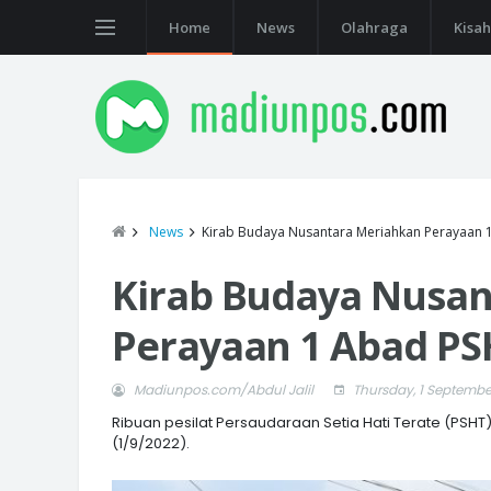
Home
News
Olahraga
Kisah
News
Kirab Budaya Nusantara Meriahkan Perayaan 
Kirab Budaya Nusa
Perayaan 1 Abad PS
Madiunpos.com/Abdul Jalil
Thursday, 1 Septembe
Ribuan pesilat Persaudaraan Setia Hati Terate (PSHT
(1/9/2022).