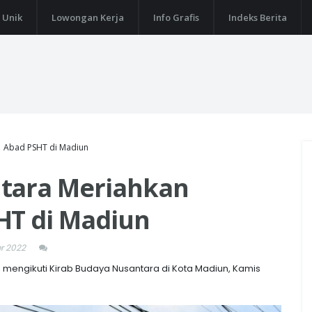
 Unik
Lowongan Kerja
Info Grafis
Indeks Berita
1 Abad PSHT di Madiun
ntara Meriahkan
HT di Madiun
r 2022
) mengikuti Kirab Budaya Nusantara di Kota Madiun, Kamis