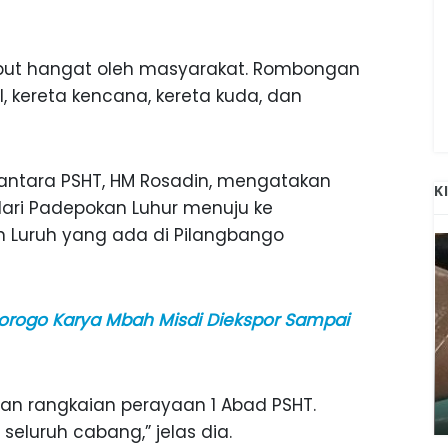
mbut hangat oleh masyarakat. Rombongan
 kereta kencana, kereta kuda, dan
antara PSHT, HM Rosadin, mengatakan
K
dari Padepokan Luhur menuju ke
 Luruh yang ada di Pilangbango
orogo Karya Mbah Misdi Diekspor Sampai
ANAK-ANAK BOJONEGORO DAN
ATNYA
NGANJUK SEKOLAH DI SMPN SARADAN
SEJAK 1996
atan rangkaian perayaan 1 Abad PSHT.
seluruh cabang,” jelas dia.