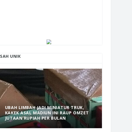
ISAH UNIK
UBAH LIMBAH JADI MINIATUR TRUK,
KAKEK ASAL MADIUN INI RAUP OMZET
MANTAP! 
JUTAAN RUPIAH PER BULAN
DOLOPO 