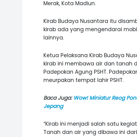
Merak, Kota Madiun.
Kirab Budaya Nusantara itu disa
kirab ada yang mengendarai mobil,
lainnya.
Ketua Pelaksana Kirab Budaya Nus
kirab ini membawa air dan tanah 
Padepokan Agung PSHT. Padepokan
meurpakan tempat lahir PSHT.
Baca Juga:
Wow! Miniatur Reog Pon
Jepang
ASI WISATA
MANIS, LEGIT, DAN PAHIT, NIKM
 GUNUNG PANDAN
DURIAN SEGULUNG MADIUN
“Kirab ini menjadi salah satu kegi
Tanah dan air yang dibawa ini dari 