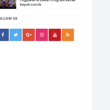
Yogyakarta Lewat Program Becak
Kayuh Listrik
OLLOW US