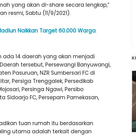
mah yang akan di-share secara lengkap,”
an resmi, Sabtu (11/9/2021).
Madiun Naikkan Target 60.000 Warga
an ada 14 daerah yang akan menjadi
K
 Daerah tersebut, Persewangi Banyuwangi,
ten Pasuruan, NZR Sumbersari FC di
litar, Persiga Trenggalek, Persedikab
ojosari, Persinga Ngawi, Persibo
elta Sidoarjo FC, Persepam Pamekasan,
ANAK-ANAK BOJONEGORO DAN
ATNYA
NGANJUK SEKOLAH DI SMPN SARADAN
SEJAK 1996
jadikan tuan rumah itu berdasarkan
aling utama adalah terkait dengan