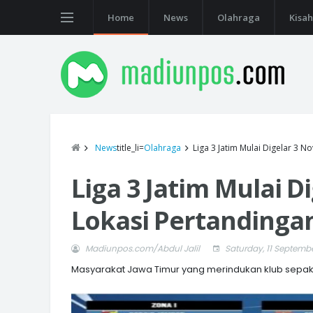
Home
News
Olahraga
Kisah
News
title_li=
Olahraga
Liga 3 Jatim Mulai Digelar 3 
Liga 3 Jatim Mulai D
Lokasi Pertandinga
Madiunpos.com/Abdul Jalil
Saturday, 11 Septemb
Masyarakat Jawa Timur yang merindukan klub sepak 