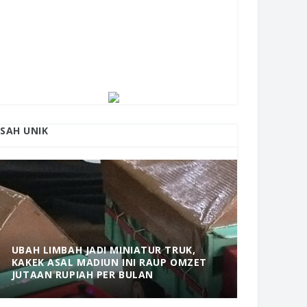
ISAH UNIK
UBAH LIMBAH JADI MINIATUR TRUK,
KAKEK ASAL MADIUN INI RAUP OMZET
MANTAP! 
JUTAAN RUPIAH PER BULAN
DOLOPO 