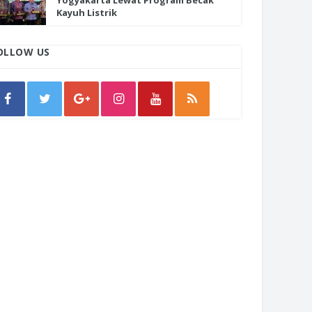
Yogyakarta Lewat Program Becak
Kayuh Listrik
OLLOW US