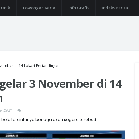
 Unik
Lowongan Kerja
Info Grafis
Indeks Berita
November di 14 Lokasi Pertandingan
igelar 3 November di 14
n
er 2021
bola tercintanya berlaga akan segera terobati.