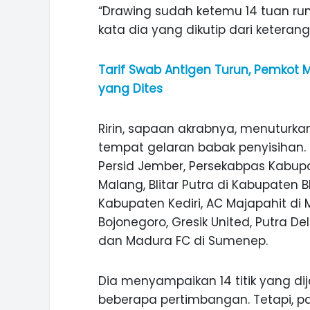
“Drawing sudah ketemu 14 tuan ru
kata dia yang dikutip dari keterang
Tarif Swab Antigen Turun, Pemkot 
yang Dites
Ririn, sapaan akrabnya, menuturk
tempat gelaran babak penyisihan.
Persid Jember, Persekabpas Kabupa
Malang, Blitar Putra di Kabupaten B
Kabupaten Kediri, AC Majapahit di M
Bojonegoro, Gresik United, Putra D
dan Madura FC di Sumenep.
ASI WISATA
MANIS, LEGIT, DAN PAHIT, NIKM
 GUNUNG PANDAN
DURIAN SEGULUNG MADIUN
Dia menyampaikan 14 titik yang di
beberapa pertimbangan. Tetapi, p