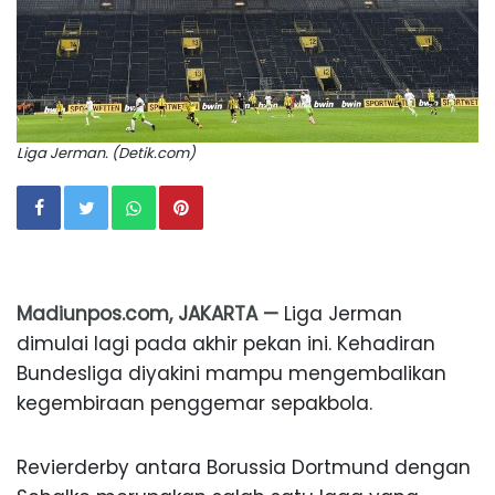
Liga Jerman. (Detik.com)
Madiunpos.com, JAKARTA —
Liga Jerman
dimulai lagi pada akhir pekan ini. Kehadiran
Bundesliga diyakini mampu mengembalikan
kegembiraan penggemar sepakbola.
Revierderby antara Borussia Dortmund dengan