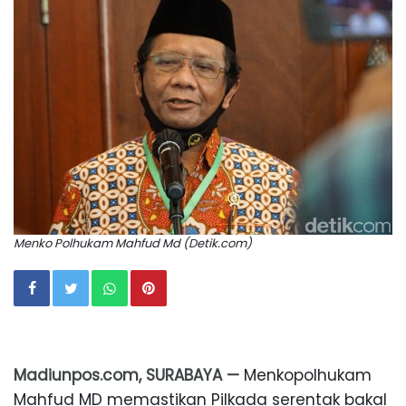
Menko Polhukam Mahfud Md (Detik.com)
Madiunpos.com, SURABAYA —
Menkopolhukam
Mahfud MD memastikan Pilkada serentak bakal