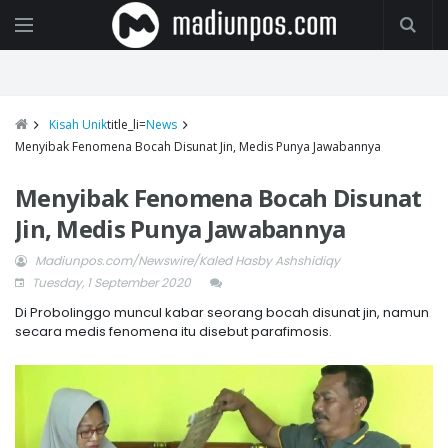
Kisah Unik
title_li=
News
Menyibak Fenomena Bocah Disunat Jin, Medis Punya Jawabannya
Menyibak Fenomena Bocah Disunat
Jin, Medis Punya Jawabannya
Madiunpos.com/Newswire/Kaled Hasby Ashshidiqy
Tuesday, 1 September 2020
Di Probolinggo muncul kabar seorang bocah disunat jin, namun
secara medis fenomena itu disebut parafimosis.