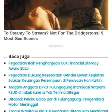
Baca Juga
Pegadaian Raih Penghargaan OJK Financial Literacy
Award 2025
Pegadaian Dukung Kesetaraan Gender Lewat Kegiatan
Edukasi Keuangan Perempuan di Perayaan Hari Kartini
Arogan! Anggota DPRD Tulungagung Intimidasi Satpam
RSUD dr. Iskak karena Tak Terima Ditegur
Ditabrak Pelaku Balap Liar di Tulungagung, Pengendara
Motor Meninggal
Tragis! Wanita Muda Tulungagung Ditemukan Meninggal