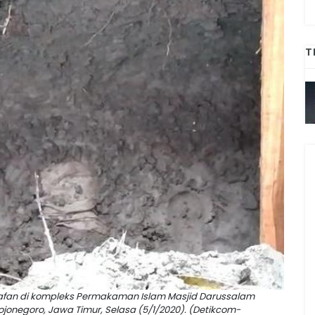
T
afan di kompleks Permakaman Islam Masjid Darussalam
negoro, Jawa Timur, Selasa (5/1/2020). (Detikcom-