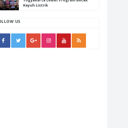
Yogyakarta Lewat Program Becak
Kayuh Listrik
OLLOW US