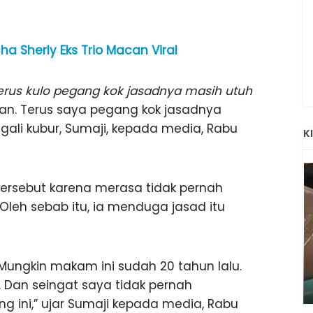
a Sherly Eks Trio Macan Viral
 Terus kulo pegang kok jasadnya masih utuh
fan. Terus saya pegang kok jasadnya
gali kubur, Sumaji, kepada media, Rabu
K
ersebut karena merasa tidak pernah
 Oleh sebab itu, ia menduga jasad itu
ANAK-ANAK BOJONEGORO DAN
 Mungkin makam ini sudah 20 tahun lalu.
ATNYA
NGANJUK SEKOLAH DI SMPN SARADAN
SEJAK 1996
Dan seingat saya tidak pernah
ng ini,” ujar Sumaji kepada media, Rabu