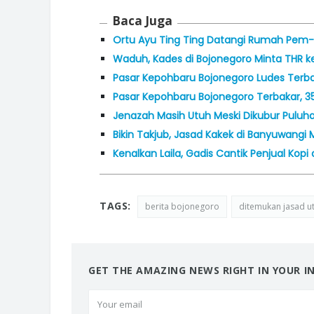
Baca Juga
Ortu Ayu Ting Ting Datangi Rumah Pem-B
Waduh, Kades di Bojonegoro Minta THR k
Pasar Kepohbaru Bojonegoro Ludes Terb
Pasar Kepohbaru Bojonegoro Terbakar, 35
Jenazah Masih Utuh Meski Dikubur Puluha
Bikin Takjub, Jasad Kakek di Banyuwang
Kenalkan Laila, Gadis Cantik Penjual Kopi 
TAGS:
berita bojonegoro
ditemukan jasad u
GET THE AMAZING NEWS RIGHT IN YOUR I