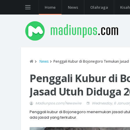
Home
News
Olahraga
Kisah
News
Penggali Kubur di Bojonegoro Temukan Jasad
Penggali Kubur di 
Jasad Utuh Diduga 
Madiunpos.com/Newswire
Wednesday, 6 January
Penggali kubur di Bojonegoro menemukan jasad utuh 
ada jasad yang terkubur.