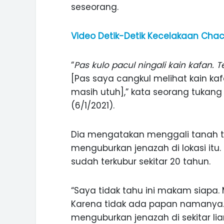
seseorang.
Video Detik-Detik Kecelakaan Chach
“
Pas kulo pacul ningali kain kafan.
[Pas saya cangkul melihat kain ka
masih utuh],” kata seorang tukang 
(6/1/2021).
Dia mengatakan menggali tanah t
menguburkan jenazah di lokasi itu.
sudah terkubur sekitar 20 tahun.
“Saya tidak tahu ini makam siapa.
ASI WISATA
MANIS, LEGIT, DAN PAHIT, NIKM
 GUNUNG PANDAN
DURIAN SEGULUNG MADIUN
Karena tidak ada papan namanya. 
menguburkan jenazah di sekitar lia