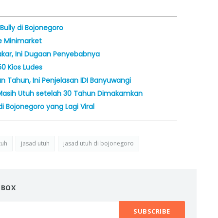
ully di Bojonegoro
e Minimarket
akar, Ini Dugaan Penyebabnya
0 Kios Ludes
n Tahun, Ini Penjelasan IDI Banyuwangi
i Masih Utuh setelah 30 Tahun Dimakamkan
di Bojonegoro yang Lagi Viral
tuh
jasad utuh
jasad utuh di bojonegoro
NBOX