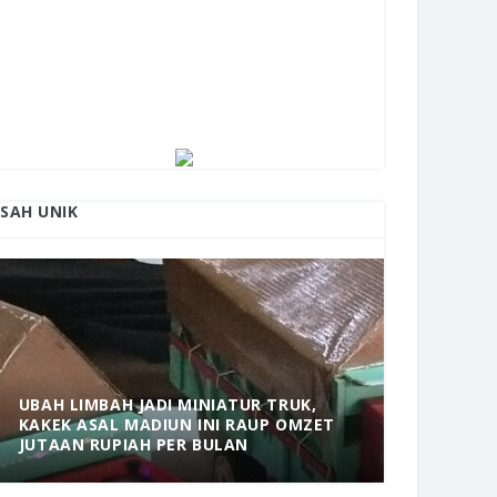
ISAH UNIK
UBAH LIMBAH JADI MINIATUR TRUK,
KAKEK ASAL MADIUN INI RAUP OMZET
MANTAP! 
JUTAAN RUPIAH PER BULAN
DOLOPO 