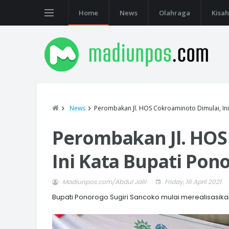
Home
News
Olahraga
Kisah
News
Perombakan Jl. HOS Cokroaminoto Dimulai, In
Perombakan Jl. HOS
Ini Kata Bupati Pon
Madiunpos.com/Abdul Jalil
Friday, 16 April 2021
Bupati Ponorogo Sugiri Sancoko mulai merealisasikan