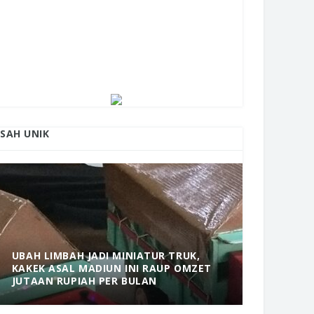
ISAH UNIK
UBAH LIMBAH JADI MINIATUR TRUK,
KAKEK ASAL MADIUN INI RAUP OMZET
MANTAP! 
JUTAAN RUPIAH PER BULAN
DOLOPO 