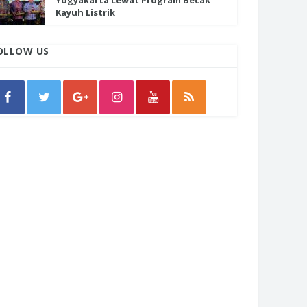
Yogyakarta Lewat Program Becak
Kayuh Listrik
OLLOW US