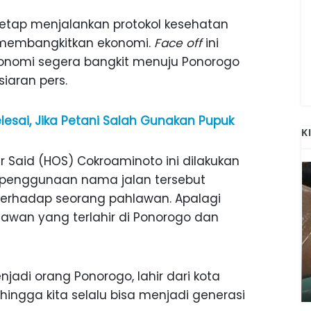
 tetap menjalankan protokol kesehatan
a membangkitkan ekonomi.
Face off
ini
konomi segera bangkit menuju Ponorogo
siaran pers.
lesai, Jika Petani Salah Gunakan Pupuk
K
r Said (HOS) Cokroaminoto ini dilakukan
penggunaan nama jalan tersebut
terhadap seorang pahlawan. Apalagi
awan yang terlahir di Ponorogo dan
ANAK-ANAK BOJONEGORO DAN
ATNYA
NGANJUK SEKOLAH DI SMPN SARADAN
jadi orang Ponorogo, lahir dari kota
SEJAK 1996
hingga kita selalu bisa menjadi generasi