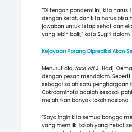
“Di tengah pandemi ini, kita harus
dengan ketat, dan kita harus bis
jawaban untuk tetap sehat dan e
yang lebih baik,” kata Sugiri dalam 
Kejayaan Porang Diprediksi Akan Se
Menurut dia,
face off
Jl. Hadji Oema
dengan pesan mendalam. Seperti 
sebagai salah satu penghargaan 
Cokroaminoto adalah sesosok pahl
melahirkan banyak tokoh nasional.
ASI WISATA
MANIS, LEGIT, DAN PAHIT, NIKM
“Saya ingin kita semua bangga men
 GUNUNG PANDAN
DURIAN SEGULUNG MADIUN
yang memiliki tokoh yang hebat se