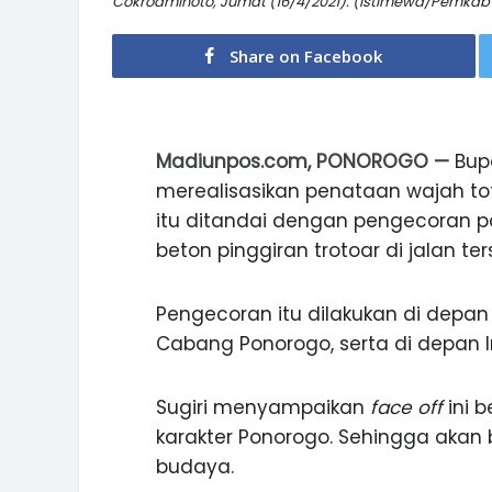
Cokroaminoto, Jumat (16/4/2021). (Istimewa/Pemkab
Share on Facebook
Madiunpos.com, PONOROGO —
Bupa
merealisasikan penataan wajah to
itu ditandai dengan pengecoran 
beton pinggiran trotoar di jalan te
Pengecoran itu dilakukan di depan
Cabang Ponorogo, serta di depan 
Sugiri menyampaikan
face off
ini 
karakter Ponorogo. Sehingga akan
budaya.