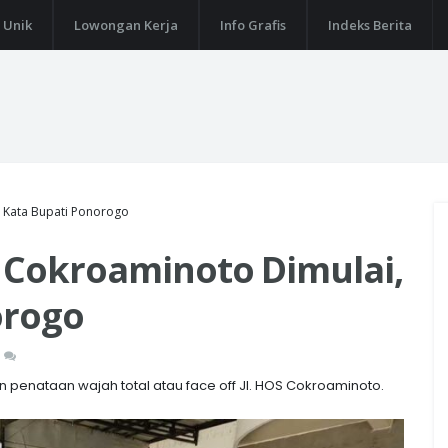
 Unik
Lowongan Kerja
Info Grafis
Indeks Berita
i Kata Bupati Ponorogo
 Cokroaminoto Dimulai,
orogo
 penataan wajah total atau face off Jl. HOS Cokroaminoto.