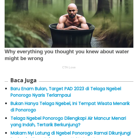
Baca Juga
Baru Enam Bulan, Target PAD 2023 di Telaga Ngebel
Ponorogo Nyaris Terlampaui
Bukan Hanya Telaga Ngebel, Ini Tempat Wisata Menarik
di Ponorogo
Telaga Ngebel Ponorogo Dilengkapi Air Mancur Menari
yang Indah, Tertarik Berkunjung?
Makam Nyi Latung di Ngebel Ponorogo Ramai Dikunjungi