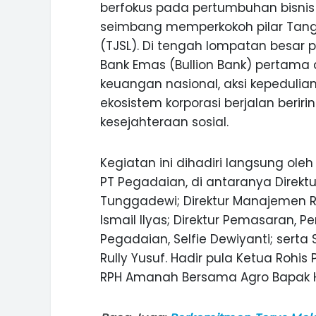
berfokus pada pertumbuhan bisnis
seimbang memperkokoh pilar Tang
(TJSL). Di tengah lompatan besar
Bank Emas (Bullion Bank) pertama di
keuangan nasional, aksi kepedulia
ekosistem korporasi berjalan berir
kesejahteraan sosial.
Kegiatan ini dihadiri langsung ol
PT Pegadaian, di antaranya Direkt
Tunggadewi; Direktur Manajemen Ri
Ismail Ilyas; Direktur Pemasaran,
Pegadaian, Selfie Dewiyanti; serta
Rully Yusuf. Hadir pula Ketua Rohi
ASI WISATA
MANIS, LEGIT, DAN PAHIT, NIKM
RPH Amanah Bersama Agro Bapak Haji 
 GUNUNG PANDAN
DURIAN SEGULUNG MADIUN