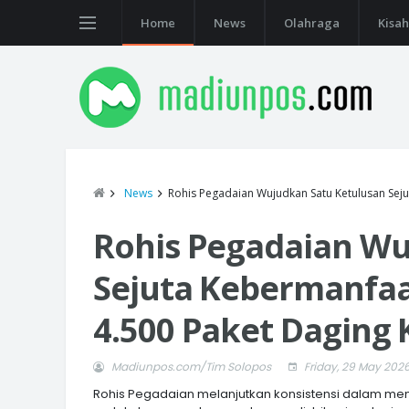
Home
News
Olahraga
Kisah
News
Rohis Pegadaian Wujudkan Satu Ketulusan Seju
Rohis Pegadaian Wu
Sejuta Kebermanfaa
4.500 Paket Daging
Madiunpos.com/Tim Solopos
Friday, 29 May 202
Rohis Pegadaian melanjutkan konsistensi dalam me