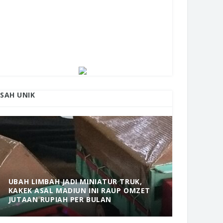
ISAH UNIK
UBAH LIMBAH JADI MINIATUR TRUK,
KAKEK ASAL MADIUN INI RAUP OMZET
MANTAP! 
JUTAAN RUPIAH PER BULAN
DOLOPO 