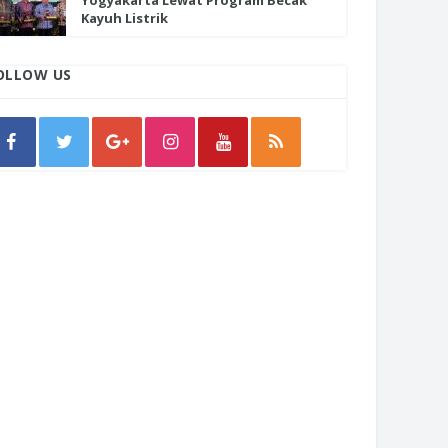
Yogyakarta Lewat Program Becak
Kayuh Listrik
OLLOW US