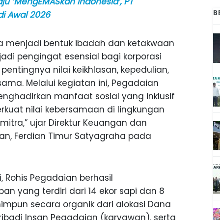
ju ‘MengEMASkan Indonesia’, PT
B
di Awal 2026
 menjadi bentuk ibadah dan ketakwaan
adi pengingat esensial bagi korporasi
entingnya nilai keikhlasan, kepedulian,
ma. Melalui kegiatan ini, Pegadaian
nghadirkan manfaat sosial yang inklusif
kuat nilai kebersamaan di lingkungan
itra,” ujar Direktur Keuangan dan
an, Ferdian Timur Satyagraha pada
, Rohis Pegadaian berhasil
n yang terdiri dari 14 ekor sapi dan 8
himpun secara organik dari alokasi Dana
pribadi Insan Pegadaian (karyawan), serta