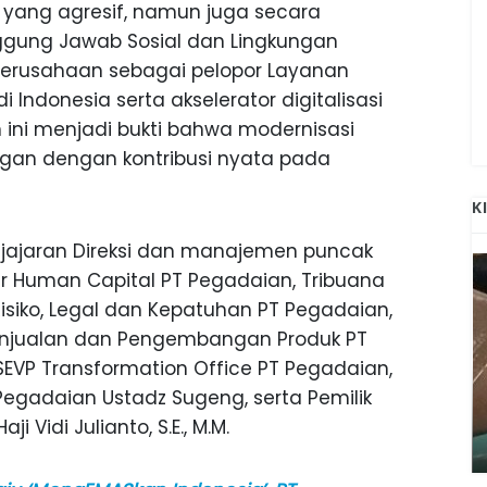
 yang agresif, namun juga secara
gung Jawab Sosial dan Lingkungan
 perusahaan sebagai pelopor Layanan
 Indonesia serta akselerator digitalisasi
n ini menjadi bukti bahwa modernisasi
ingan dengan kontribusi nyata pada
K
eh jajaran Direksi dan manajemen puncak
ur Human Capital PT Pegadaian, Tribuana
siko, Legal dan Kepatuhan PT Pegadaian,
 Penjualan dan Pengembangan Produk PT
 SEVP Transformation Office PT Pegadaian,
s Pegadaian Ustadz Sugeng, serta Pemilik
ANAK-ANAK BOJONEGORO DAN
ATNYA
NGANJUK SEKOLAH DI SMPN SARADAN
Vidi Julianto, S.E., M.M.
SEJAK 1996