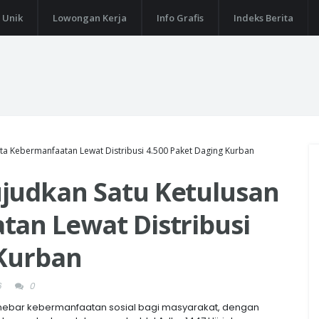
 Unik
Lowongan Kerja
Info Grafis
Indeks Berita
ta Kebermanfaatan Lewat Distribusi 4.500 Paket Daging Kurban
judkan Satu Ketulusan
tan Lewat Distribusi
 Kurban
6
0
nebar kebermanfaatan sosial bagi masyarakat, dengan