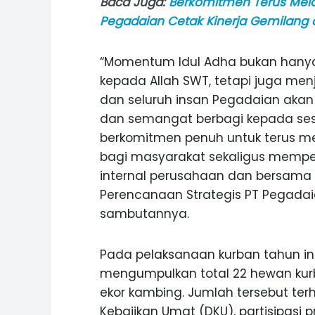
Baca Juga:
Berkomitmen Terus Mela
Pegadaian Cetak Kinerja Gemilang 
“Momentum Idul Adha bukan hanya
kepada Allah SWT, tetapi juga menj
dan seluruh insan Pegadaian akan p
dan semangat berbagi kepada sesa
berkomitmen penuh untuk terus me
bagi masyarakat sekaligus memper
internal perusahaan dan bersama m
Perencanaan Strategis PT Pegadai
sambutannya.
Pada pelaksanaan kurban tahun ini
mengumpulkan total 22 hewan kurba
ekor kambing. Jumlah tersebut ter
Kebajikan Umat (DKU), partisipasi 