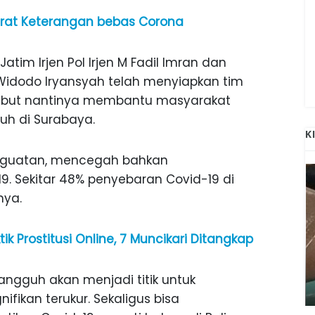
Surat Keterangan bebas Corona
im Irjen Pol Irjen M Fadil Imran dan
Widodo Iryansyah telah menyiapkan tim
sebut nantinya membantu masyarakat
h di Surabaya.
K
nguatan, mencegah bahkan
. Sekitar 48% penyebaran Covid-19 di
nya.
k Prostitusi Online, 7 Muncikari Ditangkap
ANAK-ANAK BOJONEGORO DAN
ATNYA
NGANJUK SEKOLAH DI SMPN SARADAN
ngguh akan menjadi titik untuk
SEJAK 1996
fikan terukur. Sekaligus bisa