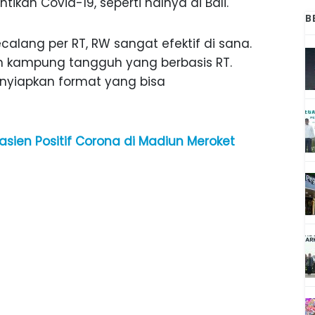
an Covid-19, seperti halnya di Bali.
B
calang per RT, RW sangat efektif di sana.
h kampung tangguh yang berbasis RT.
nyiapkan format yang bisa
sien Positif Corona di Madiun Meroket