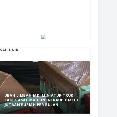
ISAH UNIK
UBAH LIMBAH JADI MINIATUR TRUK,
KAKEK ASAL MADIUN INI RAUP OMZET
MANTAP! 
JUTAAN RUPIAH PER BULAN
DOLOPO 