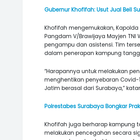
Gubernur Khofifah: Usut Jual Beli 
Khofifah mengemukakan, Kapolda Jat
Pangdam V/Brawijaya Mayjen TNI 
pengampu dan asistensi. Tim ter
dalam penerapan kampung tanggu
“Harapannya untuk melakukan pe
menghentikan penyebaran Covid-19
Jatim berasal dari Surabaya,” kata
Polrestabes Surabaya Bongkar Prakti
ASI WISATA
MANIS, LEGIT, DAN PAHIT, NIKM
Khofifah juga berharap kampung ta
 GUNUNG PANDAN
DURIAN SEGULUNG MADIUN
melakukan pencegahan secara signi