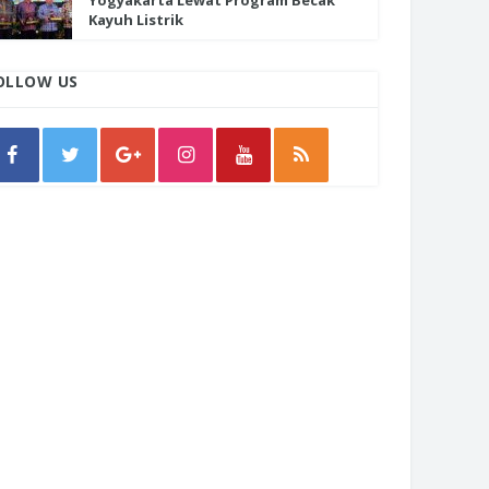
Yogyakarta Lewat Program Becak
Kayuh Listrik
OLLOW US