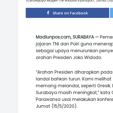
V/Brawijaya Mayjen TNI Widodo Iryansyah , Jumat (1
Share on Facebook
Madiunpos.com, SURABAYA —
Pemer
jajaran TNI dan Polri guna menera
sebagai upaya menurunkan penyeb
arahan Presiden Joko Widodo.
“Arahan Presiden diharapkan pada
landai bahkan turun. Kami meliha
memang melandai, seperti Gresik. D
Surabaya masih meningkat,” kata 
Parawansa usai melakukan konferen
Jumat (15/5/2020).