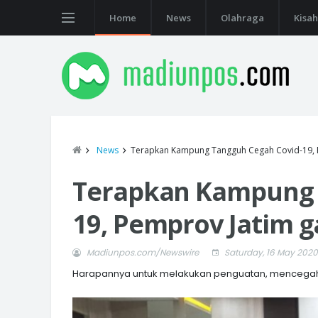
Home
News
Olahraga
Kisah
News
Terapkan Kampung Tangguh Cegah Covid-19, P
Terapkan Kampung 
19, Pemprov Jatim g
Madiunpos.com/Newswire
Saturday, 16 May 2020
Harapannya untuk melakukan penguatan, mencegah