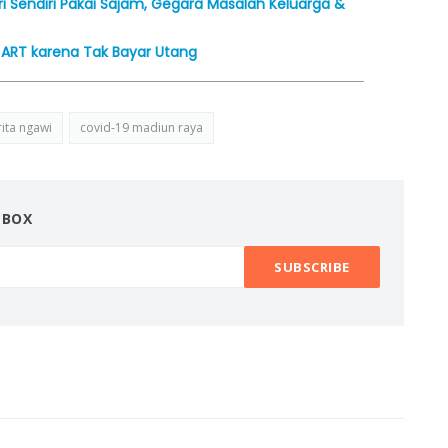
ri Sendiri Pakai Sajam, Gegara Masalah Keluarga &
n ART karena Tak Bayar Utang
ita ngawi
covid-19 madiun raya
NBOX