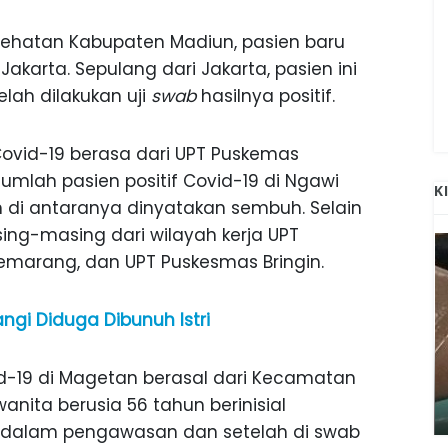
ehatan Kabupaten Madiun, pasien baru
Jakarta. Sepulang dari Jakarta, pasien ini
elah dilakukan uji
swab
hasilnya positif.
Covid-19 berasa dari UPT Puskemas
lah pasien positif Covid-19 di Ngawi
K
n di antaranya dinyatakan sembuh. Selain
ing-masing dari wilayah kerja UPT
marang, dan UPT Puskesmas Bringin.
gi Diduga Dibunuh Istri
ANAK-ANAK BOJONEGORO DAN
-19 di Magetan berasal dari Kecamatan
ATNYA
NGANJUK SEKOLAH DI SMPN SARADAN
SEJAK 1996
anita berusia 56 tahun berinisial
 dalam pengawasan dan setelah di swab