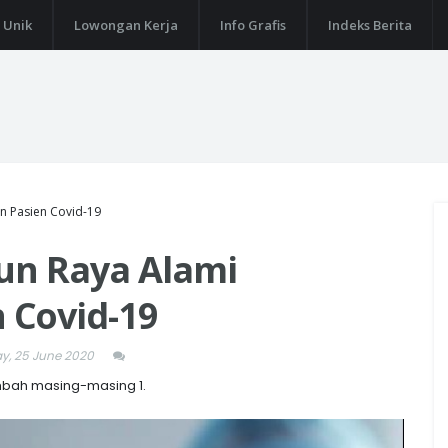
 Unik
Lowongan Kerja
Info Grafis
Indeks Berita
n Pasien Covid-19
un Raya Alami
 Covid-19
y, 25 June 2020
ambah masing-masing 1.