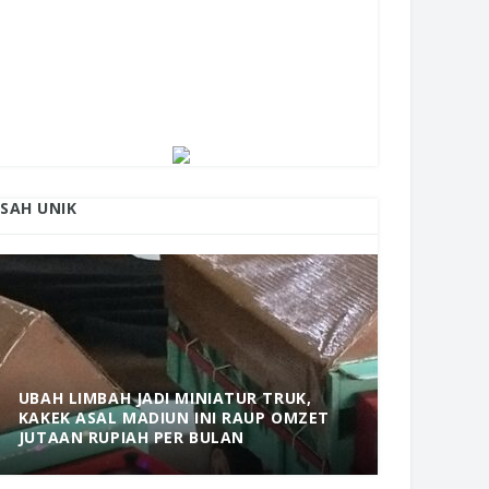
ISAH UNIK
UBAH LIMBAH JADI MINIATUR TRUK,
KAKEK ASAL MADIUN INI RAUP OMZET
MANTAP! 
JUTAAN RUPIAH PER BULAN
DOLOPO 