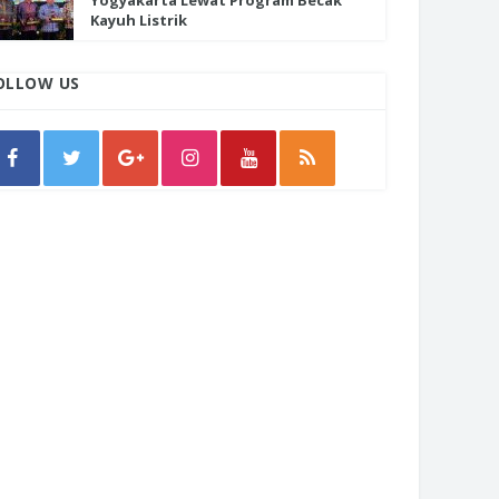
Yogyakarta Lewat Program Becak
Kayuh Listrik
OLLOW US