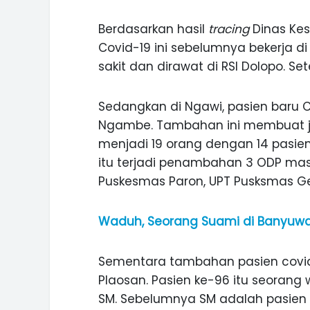
Berdasarkan hasil
tracing
Dinas Kes
Covid-19 ini sebelumnya bekerja di 
sakit dan dirawat di RSI Dolopo. Set
Sedangkan di Ngawi, pasien baru 
Ngambe. Tambahan ini membuat jum
menjadi 19 orang dengan 14 pasie
itu terjadi penambahan 3 ODP mas
Puskesmas Paron, UPT Pusksmas Ge
Waduh, Seorang Suami di Banyuwan
Sementara tambahan pasien covid
ASI WISATA
MANIS, LEGIT, DAN PAHIT, NIKM
 GUNUNG PANDAN
DURIAN SEGULUNG MADIUN
Plaosan. Pasien ke-96 itu seorang w
SM. Sebelumnya SM adalah pasien