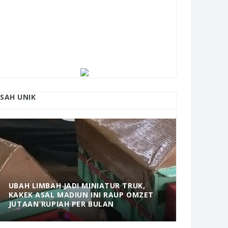
ISAH UNIK
UBAH LIMBAH JADI MINIATUR TRUK,
KAKEK ASAL MADIUN INI RAUP OMZET
MANTAP! 
JUTAAN RUPIAH PER BULAN
DOLOPO 