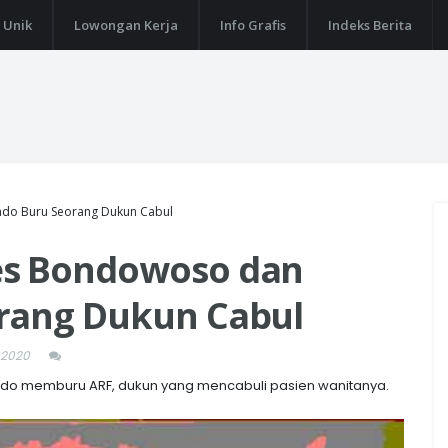
 Unik
Lowongan Kerja
Info Grafis
Indeks Berita
do Buru Seorang Dukun Cabul
es Bondowoso dan
rang Dukun Cabul
 2020
do memburu ARF, dukun yang mencabuli pasien wanitanya.