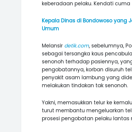
keberadaan pelaku. Kendati cuma s
Kepala Dinas di Bondowoso yang Jo
Umum
Melansir
detik.com
, sebelumnya, P
sebagai tersangka kaus pencabula
senonoh terhadap pasiennya, yang
pengobatannya, korban disuruh tel
penyakit asam lambung yang dider
melakukan tindakan tak senonoh.
Yakni, memasukkan telur ke kemalua
turut membantu mengeluarkan telur 
ASI WISATA
MANIS, LEGIT, DAN PAHIT, NIKM
prosesi pengobatan pelaku lantas
 GUNUNG PANDAN
DURIAN SEGULUNG MADIUN