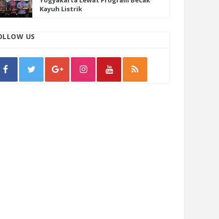
Yogyakarta Lewat Program Becak
Kayuh Listrik
OLLOW US