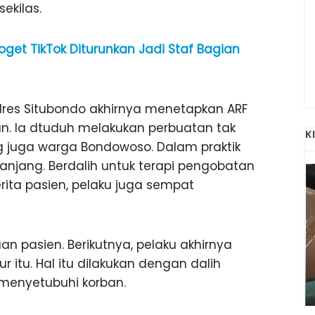
ekilas.
get TikTok Diturunkan Jadi Staf Bagian
olres Situbondo akhirnya menetapkan ARF
n. Ia dtuduh melakukan perbuatan tak
K
 juga warga Bondowoso. Dalam praktik
anjang. Berdalih untuk terapi pengobatan
ita pasien, pelaku juga sempat
n pasien. Berikutnya, pelaku akhirnya
ANAK-ANAK BOJONEGORO DAN
itu. Hal itu dilakukan dengan dalih
ATNYA
NGANJUK SEKOLAH DI SMPN SARADAN
 menyetubuhi korban.
SEJAK 1996