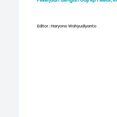
Pekerjaan dengan Gaji Rp 1 Miliar, K
Editor : Haryono Wahyudiyanto