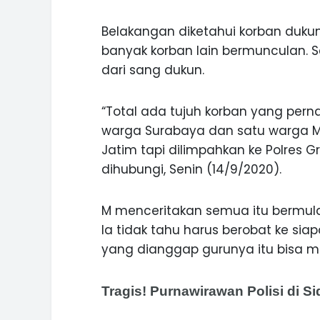
Belakangan diketahui korban dukun
banyak korban lain bermunculan.
dari sang dukun.
“Total ada tujuh korban yang perna
warga Surabaya dan satu warga M
Jatim tapi dilimpahkan ke Polres G
dihubungi, Senin (14/9/2020).
M menceritakan semua itu bermula 
Ia tidak tahu harus berobat ke sia
yang dianggap gurunya itu bisa m
ASI WISATA
MANIS, LEGIT, DAN PAHIT, NIKM
 GUNUNG PANDAN
DURIAN SEGULUNG MADIUN
Tragis! Purnawirawan Polisi di 