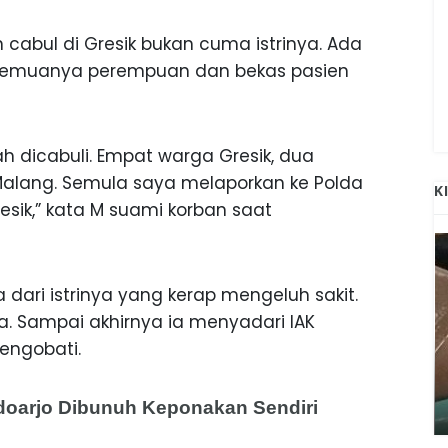
 cabul di Gresik bukan cuma istrinya. Ada
 Semuanya perempuan dan bekas pasien
h dicabuli. Empat warga Gresik, dua
alang. Semula saya melaporkan ke Polda
K
resik,” kata M suami korban saat
dari istrinya yang kerap mengeluh sakit.
pa. Sampai akhirnya ia menyadari IAK
engobati.
ANAK-ANAK BOJONEGORO DAN
ATNYA
NGANJUK SEKOLAH DI SMPN SARADAN
SEJAK 1996
Sidoarjo Dibunuh Keponakan Sendiri