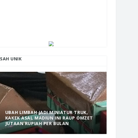
ISAH UNIK
UBAH LIMBAH JADI MINIATUR TRUK,
KAKEK ASAL MADIUN INI RAUP OMZET
MANTAP! 
JUTAAN RUPIAH PER BULAN
DOLOPO 