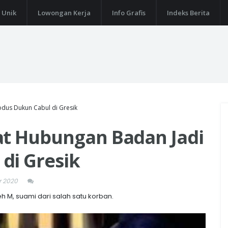
 Unik
Lowongan Kerja
Info Grafis
Indeks Berita
dus Dukun Cabul di Gresik
at Hubungan Badan Jadi
di Gresik
r 2020
h M, suami dari salah satu korban.