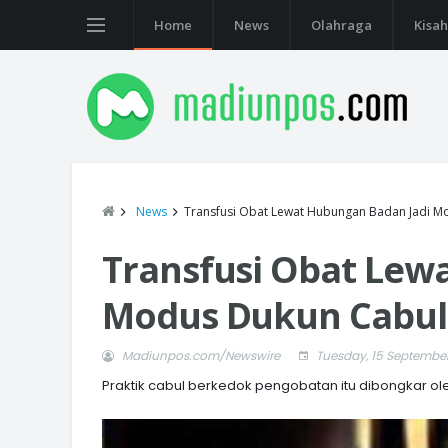
Home
News
Olahraga
Kisah
News
Transfusi Obat Lewat Hubungan Badan Jadi Mo
Transfusi Obat Lew
Modus Dukun Cabul 
Madiunpos.com/Newswire
Tuesday, 15 Septembe
Praktik cabul berkedok pengobatan itu dibongkar ole