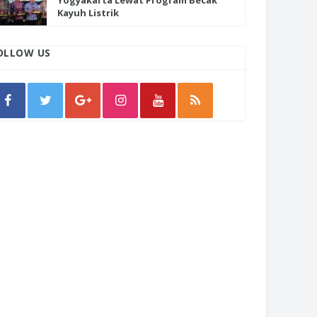
Yogyakarta Lewat Program Becak
Kayuh Listrik
OLLOW US