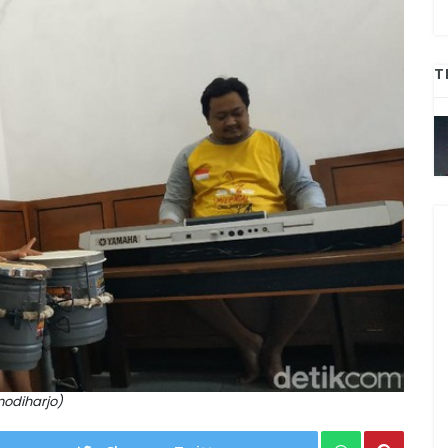
T
odiharjo)