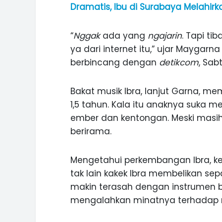
Dramatis, Ibu di Surabaya Melahirk
“
Nggak
ada yang
ngajarin
. Tapi ti
ya dari internet itu,” ujar Maygarn
berbincang dengan
detikcom
, Sab
Bakat musik Ibra, lanjut Garna, 
1,5 tahun. Kala itu anaknya suka 
ember dan kentongan. Meski masi
berirama.
Mengetahui perkembangan Ibra, ke
tak lain kakek Ibra membelikan se
makin terasah dengan instrumen ba
ASI WISATA
MANIS, LEGIT, DAN PAHIT, NIKM
 GUNUNG PANDAN
DURIAN SEGULUNG MADIUN
mengalahkan minatnya terhadap m