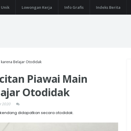
 Unik
Lowongan Kerja
Info Grafis
Indeks Berita
g karena Belajar Otodidak
acitan Piawai Main
ajar Otodidak
r 2020
 kendang didapatkan secara otodidak.