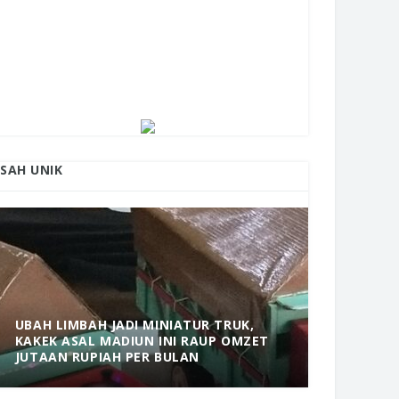
ISAH UNIK
UBAH LIMBAH JADI MINIATUR TRUK,
KAKEK ASAL MADIUN INI RAUP OMZET
MANTAP! 
JUTAAN RUPIAH PER BULAN
DOLOPO 