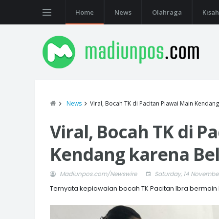
Home
News
Olahraga
Kisah
News
Viral, Bocah TK di Pacitan Piawai Main Kendan
Viral, Bocah TK di P
Kendang karena Bel
Madiunpos.com/Newswire
Saturday, 14 Novembe
Ternyata kepiawaian bocah TK Pacitan Ibra bermain