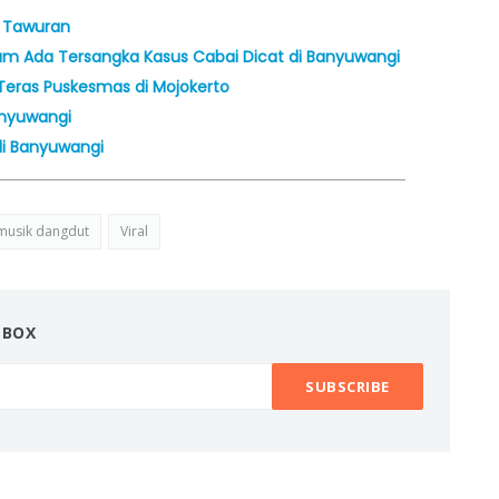
h Tawuran
elum Ada Tersangka Kasus Cabai Dicat di Banyuwangi
Teras Puskesmas di Mojokerto
Banyuwangi
 di Banyuwangi
musik dangdut
Viral
NBOX