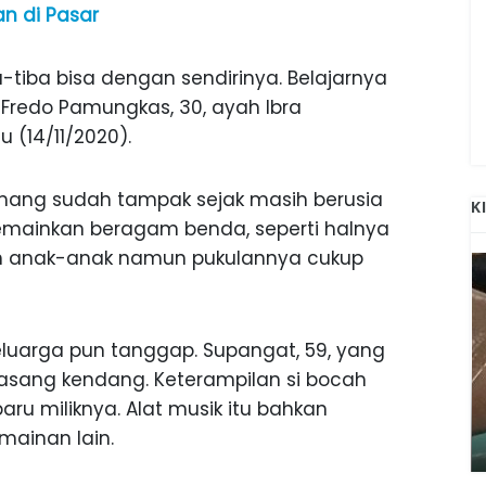
an di Pasar
ba-tiba bisa dengan sendirinya. Belajarnya
a Fredo Pamungkas, 30, ayah Ibra
tu (14/11/2020).
memang sudah tampak sejak masih berusia
K
memainkan beragam benda, seperti halnya
h anak-anak namun pukulannya cukup
luarga pun tanggap. Supangat, 59, yang
pasang kendang. Keterampilan si bocah
ANAK-ANAK BOJONEGORO DAN
ru miliknya. Alat musik itu bahkan
ATNYA
NGANJUK SEKOLAH DI SMPN SARADAN
SEJAK 1996
ainan lain.