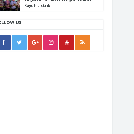
Yogyakarta Lewat Program Becak
Kayuh Listrik
OLLOW US