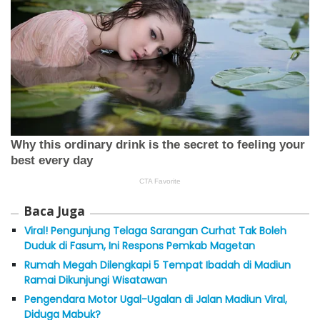
Baca Juga
Viral! Pengunjung Telaga Sarangan Curhat Tak Boleh
Duduk di Fasum, Ini Respons Pemkab Magetan
Rumah Megah Dilengkapi 5 Tempat Ibadah di Madiun
Ramai Dikunjungi Wisatawan
Pengendara Motor Ugal-Ugalan di Jalan Madiun Viral,
Diduga Mabuk?