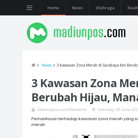
Home
News
Olahraga
Kisah
News
3 Kawasan Zona Merah di Surabaya Kini Beruba
3 Kawasan Zona Mer
Berubah Hijau, Mana
Madiunpos.com/Newswire
Saturday, 20 June 20
Pemantauan terhadap kawasan zona merah yang suda
merah.