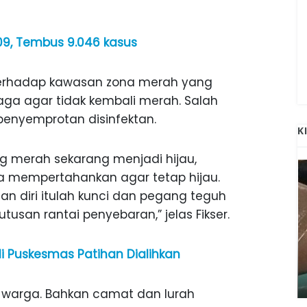
9, Tembus 9.046 kasus
erhadap kawasan zona merah yang
jaga agar tidak kembali merah. Salah
enyemprotan disinfektan.
K
g merah sekarang menjadi hijau,
mempertahankan agar tetap hijau.
nan diri itulah kunci dan pegang teguh
usan rantai penyebaran,” jelas Fikser.
ANAK-ANAK BOJONEGORO DAN
di Puskesmas Patihan Dialihkan
ATNYA
NGANJUK SEKOLAH DI SMPN SARADAN
SEJAK 1996
ke warga. Bahkan camat dan lurah