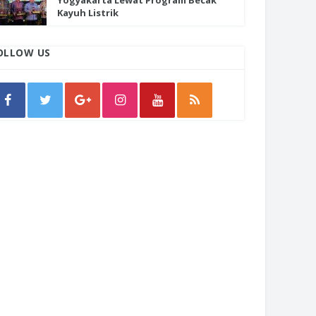
Yogyakarta Lewat Program Becak
Kayuh Listrik
OLLOW US