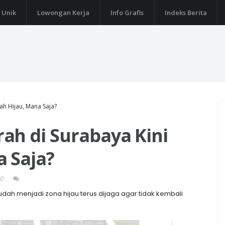
 Unik
Lowongan Kerja
Info Grafis
Indeks Berita
h Hijau, Mana Saja?
ah di Surabaya Kini
 Saja?
20
h menjadi zona hijau terus dijaga agar tidak kembali