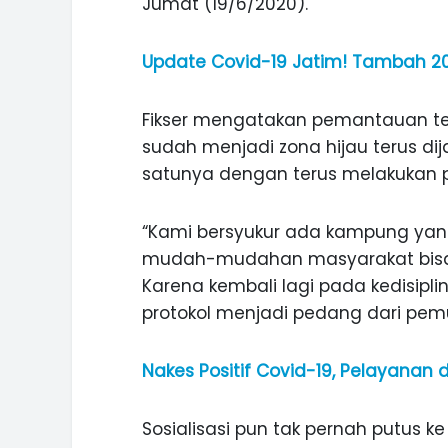
Jumat (19/6/2020).
Update Covid-19 Jatim! Tambah 20
Fikser mengatakan pemantauan t
sudah menjadi zona hijau terus di
satunya dengan terus melakukan p
“Kami bersyukur ada kampung yan
mudah-mudahan masyarakat bisa 
Karena kembali lagi pada kedisipli
protokol menjadi pedang dari pemut
Nakes Positif Covid-19, Pelayanan 
ASI WISATA
MANIS, LEGIT, DAN PAHIT, NIKM
 GUNUNG PANDAN
DURIAN SEGULUNG MADIUN
Sosialisasi pun tak pernah putus 