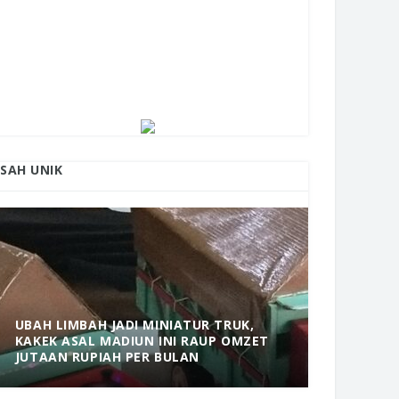
ISAH UNIK
UBAH LIMBAH JADI MINIATUR TRUK,
KAKEK ASAL MADIUN INI RAUP OMZET
MANTAP! 
JUTAAN RUPIAH PER BULAN
DOLOPO 