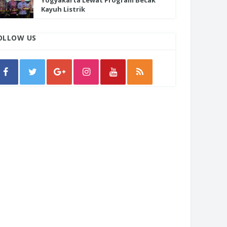
Yogyakarta Lewat Program Becak
Kayuh Listrik
OLLOW US