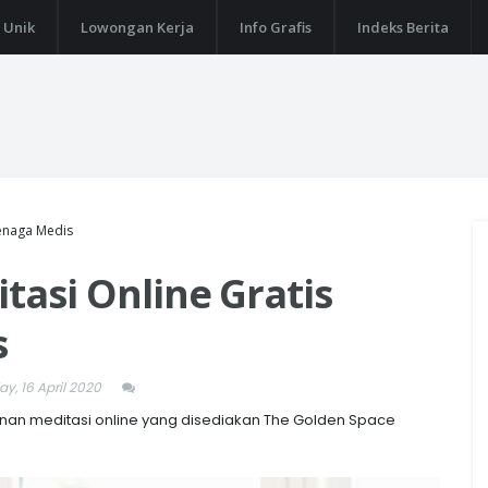
 Unik
Lowongan Kerja
Info Grafis
Indeks Berita
Tenaga Medis
tasi Online Gratis
s
y, 16 April 2020
nan meditasi online yang disediakan The Golden Space