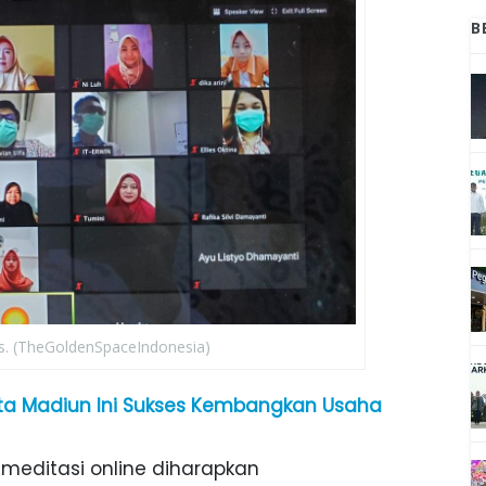
B
tis. (TheGoldenSpaceIndonesia)
ita Madiun Ini Sukses Kembangkan Usaha
 meditasi online diharapkan