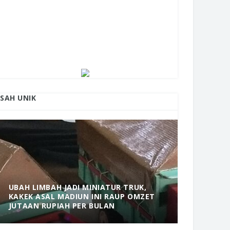
ISAH UNIK
UBAH LIMBAH JADI MINIATUR TRUK,
KAKEK ASAL MADIUN INI RAUP OMZET
MANTAP! 
JUTAAN RUPIAH PER BULAN
DOLOPO 