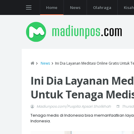
Home
News
Olahraga
Kisah
News
Ini Dia Layanan Meditasi Online Gratis Untuk 
Ini Dia Layanan Medi
Untuk Tenaga Medi
Madiunpos.com/Puspita Apsari Sholikhah
Thursda
Tenaga medis di Indonesia bisa memanfaatkan laya
Indonesia.