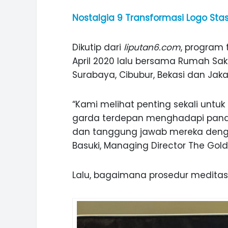
Nostalgia 9 Transformasi Logo Sta
Dikutip dari
liputan6.com
, program 
April 2020 lalu bersama Rumah Saki
Surabaya, Cibubur, Bekasi dan Jaka
“Kami melihat penting sekali unt
garda terdepan menghadapi pande
dan tanggung jawab mereka dengan
Basuki, Managing Director The Gol
Lalu, bagaimana prosedur meditasi
ASI WISATA
MANIS, LEGIT, DAN PAHIT, NIKM
 GUNUNG PANDAN
DURIAN SEGULUNG MADIUN