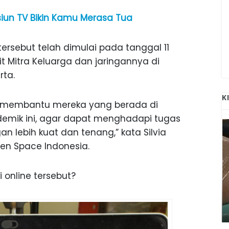
siun TV Bikin Kamu Merasa Tua
tersebut telah dimulai pada tanggal 11
t Mitra Keluarga dan jaringannya di
rta.
K
uk membantu mereka yang berada di
mik ini, agar dapat menghadapi tugas
 lebih kuat dan tenang,” kata Silvia
den Space Indonesia.
 online tersebut?
ANAK-ANAK BOJONEGORO DAN
ATNYA
NGANJUK SEKOLAH DI SMPN SARADAN
SEJAK 1996