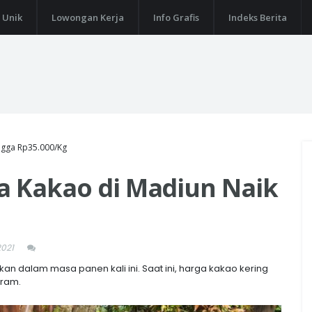
 Unik
Lowongan Kerja
Info Grafis
Indeks Berita
ngga Rp35.000/Kg
a Kakao di Madiun Naik
2021
 dalam masa panen kali ini. Saat ini, harga kakao kering
gram.