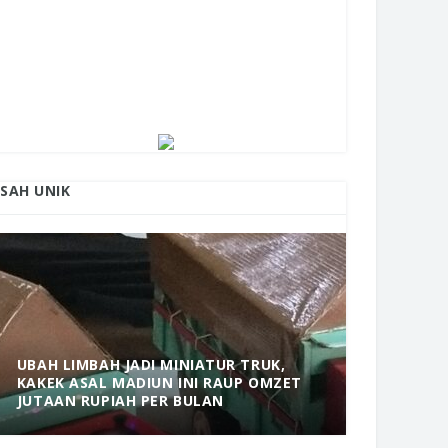
ISAH UNIK
UBAH LIMBAH JADI MINIATUR TRUK,
KAKEK ASAL MADIUN INI RAUP OMZET
MANTAP! 
JUTAAN RUPIAH PER BULAN
DOLOPO 