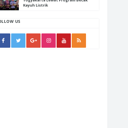
Yogyakarta Lewat Program Becak
Kayuh Listrik
OLLOW US