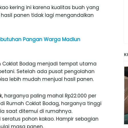
ao kering ini karena kualitas buah yang
n hasil panen tidak lagi mengandalkan
 Kebutuhan Pangan Warga Madiun
K
h Coklat Bodag menjadi tempat utama
petani. Setelah ada pusat pengolahan
 bisa lebih mudah menjual hasil panen.
ak, harganya paling mahal Rp22.000 per
l di Rumah Coklat Bodag, harganya tinggi
ANAK-ANAK BOJONEGORO DAN
ATNYA
NGANJUK SEKOLAH DI SMPN SARADAN
dia saat ditemui di rumahnya.
SEJAK 1996
ri seratus pohon kakao. Hampir sebagian
ulai masa panen.