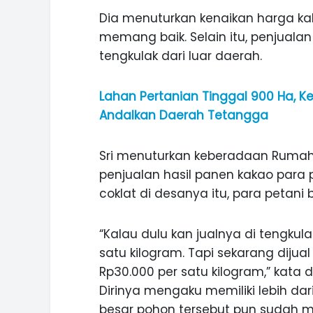
Dia menuturkan kenaikan harga kak
memang baik. Selain itu, penjuala
tengkulak dari luar daerah.
Lahan Pertanian Tinggal 900 Ha,
Andalkan Daerah Tetangga
Sri menuturkan keberadaan Ruma
penjualan hasil panen kakao para 
coklat di desanya itu, para petani
“Kalau dulu kan jualnya di tengkul
satu kilogram. Tapi sekarang dijua
ASI WISATA
MANIS, LEGIT, DAN PAHIT, NIKM
Rp30.000 per satu kilogram,” kata 
 GUNUNG PANDAN
DURIAN SEGULUNG MADIUN
Dirinya mengaku memiliki lebih da
besar pohon tersebut pun sudah m