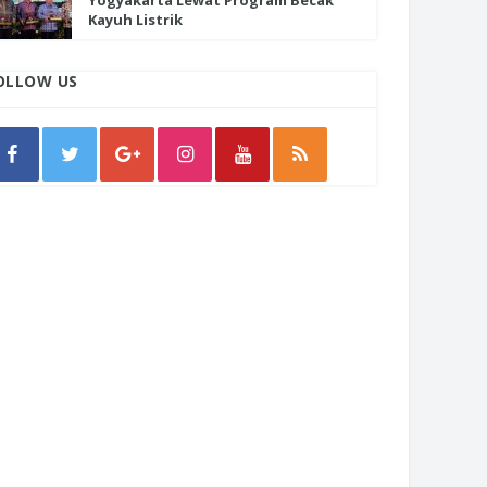
Yogyakarta Lewat Program Becak
Kayuh Listrik
OLLOW US