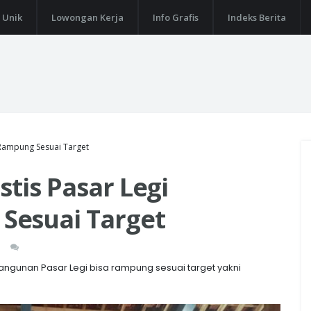
 Unik
Lowongan Kerja
Info Grafis
Indeks Berita
 Rampung Sesuai Target
stis Pasar Legi
Sesuai Target
bangunan Pasar Legi bisa rampung sesuai target yakni