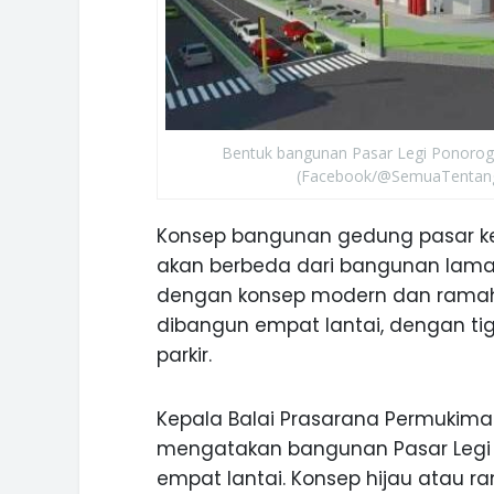
Bentuk bangunan Pasar Legi Ponorog
(Facebook/@SemuaTentan
Konsep bangunan gedung pasar k
akan berbeda dari bangunan lama.
dengan konsep modern dan ramah l
dibangun empat lantai, dengan tig
parkir.
Kepala Balai Prasarana Permukiman
mengatakan bangunan Pasar Legi in
empat lantai. Konsep hijau atau r