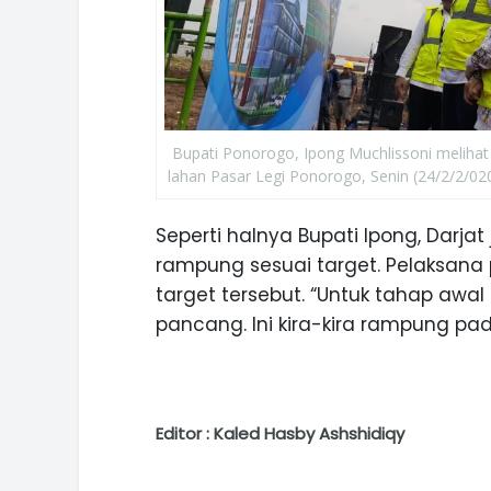
Bupati Ponorogo, Ipong Muchlissoni melihat
lahan Pasar Legi Ponorogo, Senin (24/2/2/020
Seperti halnya Bupati Ipong, Darjat 
rampung sesuai target. Pelaksana 
target tersebut. “Untuk tahap awal
pancang. Ini kira-kira rampung pada
Editor : Kaled Hasby Ashshidiqy