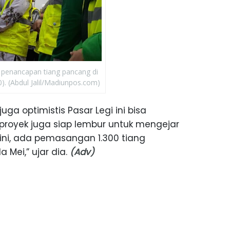
 penancapan tiang pancang di
). (Abdul Jalil/Madiunpos.com)
juga optimistis Pasar Legi ini bisa
proyek juga siap lembur untuk mengejar
 ini, ada pemasangan 1.300 tiang
 Mei,” ujar dia.
(Adv)