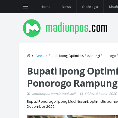
Home
News
Olahraga
Kisah
News
Bupati Ipong Optimistis Pasar Legi Ponorogo
Bupati Ipong Optimi
Ponorogo Rampung 
Madiunpos.com/Abdul Jalil
Friday, 6 March 2020
Bupati Ponorogo, Ipong Muchlissoni, optimistis pem
Desember 2020.