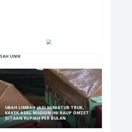
ISAH UNIK
UBAH LIMBAH JADI MINIATUR TRUK,
KAKEK ASAL MADIUN INI RAUP OMZET
MANTAP! 
JUTAAN RUPIAH PER BULAN
DOLOPO 