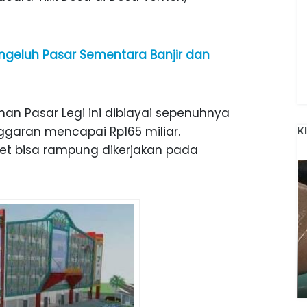
geluh Pasar Sementara Banjir dan
n Pasar Legi ini dibiayai sepenuhnya
garan mencapai Rp165 miliar.
K
get bisa rampung dikerjakan pada
ANAK-ANAK BOJONEGORO DAN
ATNYA
NGANJUK SEKOLAH DI SMPN SARADAN
SEJAK 1996