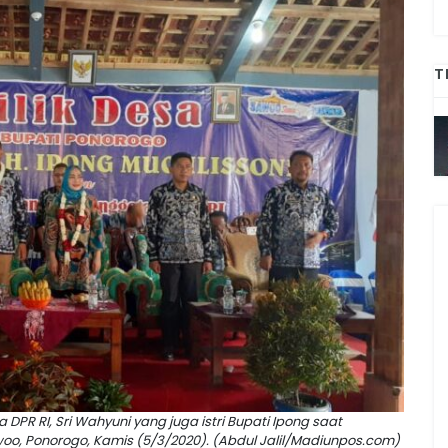
T
DPR RI, Sri Wahyuni yang juga istri Bupati Ipong saat
oo, Ponorogo, Kamis (5/3/2020). (Abdul Jalil/Madiunpos.com)