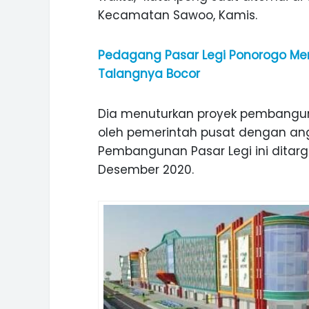
Kecamatan Sawoo, Kamis.
Pedagang Pasar Legi Ponorogo Men
Talangnya Bocor
Dia menuturkan proyek pembanguna
oleh pemerintah pusat dengan ang
Pembangunan Pasar Legi ini ditar
Desember 2020.
ASI WISATA
MANIS, LEGIT, DAN PAHIT, NIKM
 GUNUNG PANDAN
DURIAN SEGULUNG MADIUN