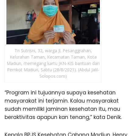
Tri Sutrisni, 32, warga Jl. Pesanggrahan,
Kelurahan Taman, Kecamatan Taman, Kota
Madiun, memegang kartu JKN-KIS bantuan dari
Pemkot Madiun, Sabtu (28/8/2021). (Abdul Jalil-
Solopos.com)
“Program ini tujuannya supaya kesehatan
masyarakat ini terjamin. Kalau masyarakat
sudah memiliki jaminan kesehatan itu, mau
beraktivitas apapun kan tenang,” kata Denik.
Kepala BPJS Kesehatan Cabang Madiun, Henry