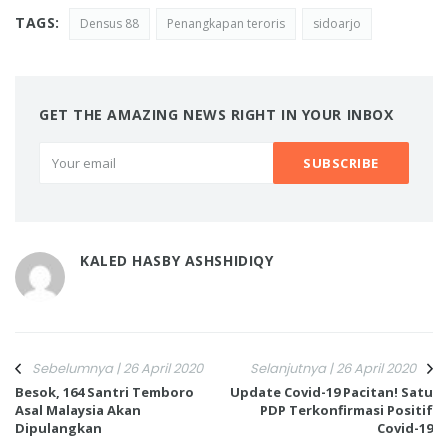
TAGS:
Densus 88
Penangkapan teroris
sidoarjo
GET THE AMAZING NEWS RIGHT IN YOUR INBOX
KALED HASBY ASHSHIDIQY
Sebelumnya | 26 April 2020
Selanjutnya | 26 April 2020
Besok, 164 Santri Temboro
Update Covid-19 Pacitan! Satu
Asal Malaysia Akan
PDP Terkonfirmasi Positif
Dipulangkan
Covid-19