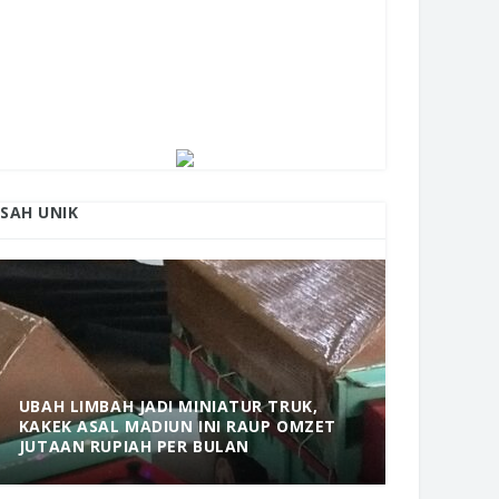
ISAH UNIK
UBAH LIMBAH JADI MINIATUR TRUK,
KAKEK ASAL MADIUN INI RAUP OMZET
MANTAP! 
JUTAAN RUPIAH PER BULAN
DOLOPO 