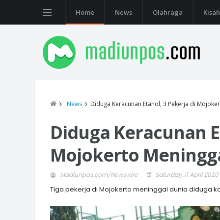
Home
News
Olahraga
Kisah
News
Diduga Keracunan Etanol, 3 Pekerja di Mojoke
Diduga Keracunan Et
Mojokerto Meningg
Madiunpos.com/Newswire
Saturday, 11 April 2020
Tiga pekerja di Mojokerto meninggal dunia diduga k