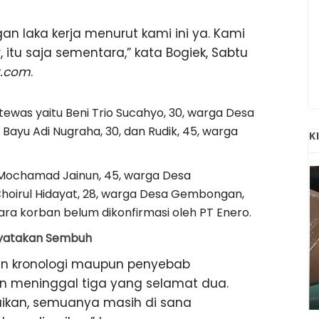
an laka kerja menurut kami ini ya. Kami
itu saja sementara,” kata Bogiek, Sabtu
k.com
.
a tewas yaitu Beni Trio Sucahyo, 30, warga Desa
yu Adi Nugraha, 30, dan Rudik, 45, warga
K
Mochamad Jainun, 45, warga Desa
oirul Hidayat, 28, warga Desa Gembongan,
ra korban belum dikonfirmasi oleh PT Enero.
inyatakan Sembuh
ANAK-ANAK BOJONEGORO DAN
an kronologi maupun penyebab
ATNYA
NGANJUK SEKOLAH DI SMPN SARADAN
n meninggal tiga yang selamat dua.
SEJAK 1996
aikan, semuanya masih di sana