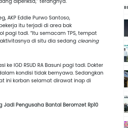
ang diperiksa,” terangnya.
B
eg, AKP Eddie Purwo Santoso,
rja itu terjadi di area bak
 pagi tadi. “Itu semacam TPS, tempat
tivitasnya di situ dia sedang
cleaning
si ke IGD RSUD RA Basuni pagi tadi. Dokter
 dalam kondisi tidak bernyawa. Sedangkan
at ini korban selamat dirawat inap di
ng Jadi Pengusaha Bantal Beromzet Rp10