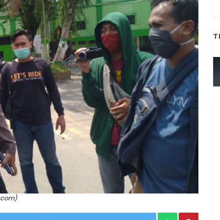
T
k.com)