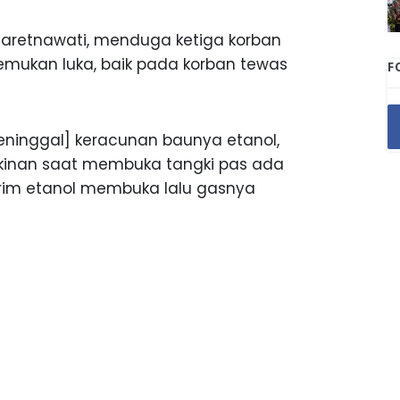
 Maretnawati, menduga ketiga korban
temukan luka, baik pada korban tewas
F
eninggal] keracunan baunya etanol,
gkinan saat membuka tangki pas ada
irim etanol membuka lalu gasnya