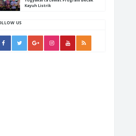
Yogyakarta Lewat Program Becak
Kayuh Listrik
OLLOW US