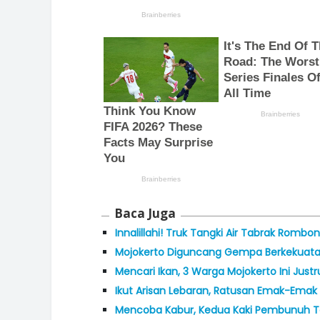
Baca Juga
Innalillahi! Truk Tangki Air Tabrak Romb
Mojokerto Diguncang Gempa Berkekuata
Mencari Ikan, 3 Warga Mojokerto Ini Jus
Ikut Arisan Lebaran, Ratusan Emak-Emak d
Mencoba Kabur, Kedua Kaki Pembunuh Te