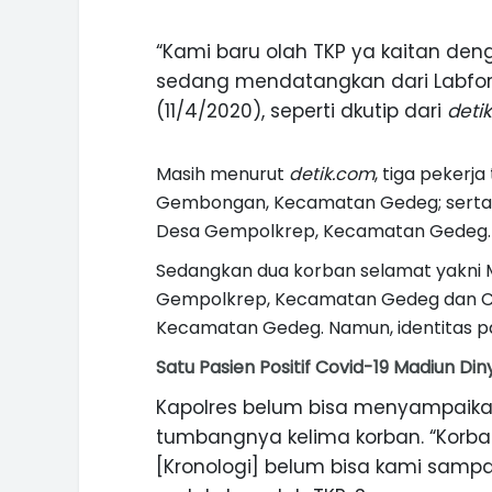
“Kami baru olah TKP ya kaitan deng
sedang mendatangkan dari Labfor, 
(11/4/2020), seperti dkutip dari
deti
Masih menurut
detik.com
, tiga pekerj
Gembongan, Kecamatan Gedeg; serta Ba
Desa Gempolkrep, Kecamatan Gedeg.
Sedangkan dua korban selamat yakni 
Gempolkrep, Kecamatan Gedeg dan Ch
Kecamatan Gedeg. Namun, identitas pa
Satu Pasien Positif Covid-19 Madiun D
Kapolres belum bisa menyampaik
ASI WISATA
MANIS, LEGIT, DAN PAHIT, NIKM
tumbangnya kelima korban. “Korba
 GUNUNG PANDAN
DURIAN SEGULUNG MADIUN
[Kronologi] belum bisa kami samp