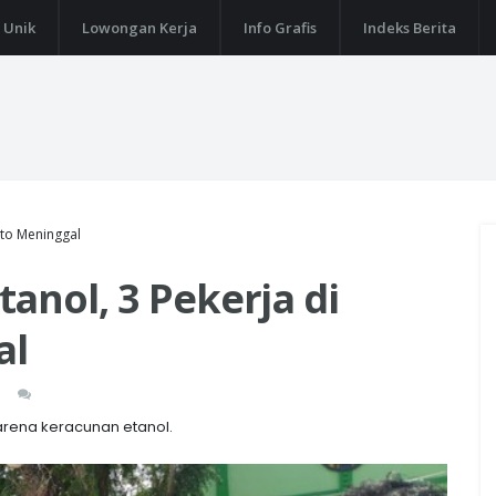
 Unik
Lowongan Kerja
Info Grafis
Indeks Berita
rto Meninggal
anol, 3 Pekerja di
al
arena keracunan etanol.