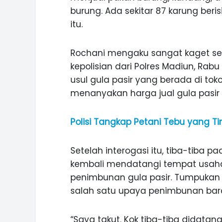
burung. Ada sekitar 87 karung berisi
itu.
Rochani mengaku sangat kaget se
kepolisian dari Polres Madiun, Rabu
usul gula pasir yang berada di toko
menanyakan harga jual gula pasir 
Polisi Tangkap Petani Tebu yang Ti
Setelah interogasi itu, tiba-tiba p
kembali mendatangi tempat usa
penimbunan gula pasir. Tumpukan 
salah satu upaya penimbunan bar
ASI WISATA
MANIS, LEGIT, DAN PAHIT, NIKM
 GUNUNG PANDAN
DURIAN SEGULUNG MADIUN
“Saya takut. Kok tiba-tiba didatan