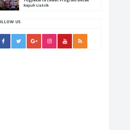
Yogyakarta Lewat Program Becak
Kayuh Listrik
OLLOW US