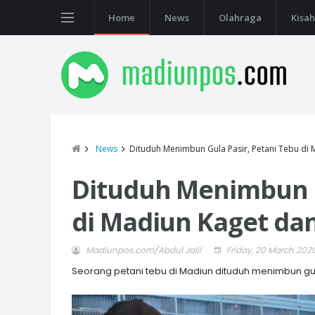
Home
News
Olahraga
Kisah
News
Dituduh Menimbun Gula Pasir, Petani Tebu di 
Dituduh Menimbun G
di Madiun Kaget da
Madiunpos.com/Abdul Jalil
Friday, 20 March 202
Seorang petani tebu di Madiun dituduh menimbun gu