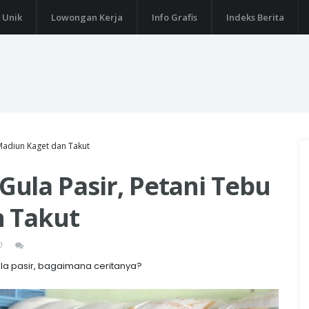
 Unik
Lowongan Kerja
Info Grafis
Indeks Berita
Madiun Kaget dan Takut
ula Pasir, Petani Tebu
n Takut
0
la pasir, bagaimana ceritanya?