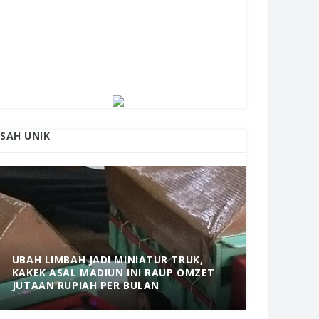
ISAH UNIK
UBAH LIMBAH JADI MINIATUR TRUK,
KAKEK ASAL MADIUN INI RAUP OMZET
MANTAP! 
JUTAAN RUPIAH PER BULAN
DOLOPO 