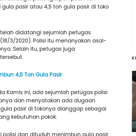
 gula pasir atau 4,5 ton gula pasir di toko
telah didatangi sejumlah petugas
 (18/3/2020). Polisi itu menanyakan asal-
nya. Selain itu, petugas juga
tersebut.
K
mbun 4,5 Ton Gula Pasir
ada Kamis ini, ada sejumlah petugas polisi
hanya dan menyatakan ada dugaan
gula pasir di tokonya dianggap sebagai
ANAK-ANAK BOJONEGORO DAN
ang kebutuhan pokok.
ATNYA
NGANJUK SEKOLAH DI SMPN SARADAN
SEJAK 1996
gi polisi dan dituduh menimbun gula pasir.