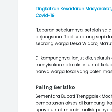
Tingkatkan Kesadaran Masyarakat,
Covid-19
“Lebaran sebelumnya, setelah salat
anjangsana. Tapi sekarang sepi dan
seorang warga Desa Widoro, Ma’ruf
Di kampungnya, lanjut dia, seluru
menyisakan satu akses untuk kelu
hanya warga lokal yang boleh ma
Paling Berisiko
ASI WISATA
Sementara Bupati Trenggalek Moc
MANIS, LEGIT, DAN PAHIT, NIKM
 GUNUNG PANDAN
DURIAN SEGULUNG MADIUN
pembatasan akses di kampung-ka
upaya untuk meminimalisir penyeb