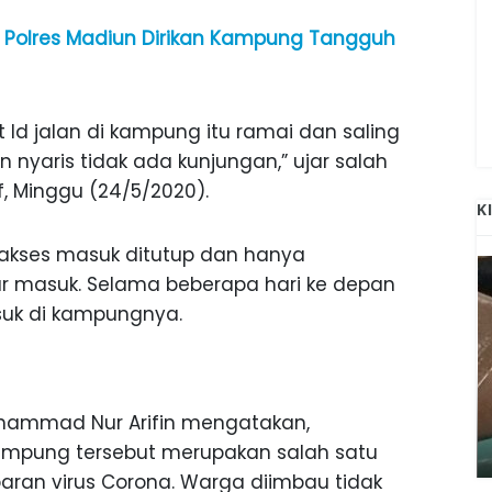
 Polres Madiun Dirikan Kampung Tangguh
 Id jalan di kampung itu ramai dan saling
 nyaris tidak ada kunjungan,” ujar salah
, Minggu (24/5/2020).
K
h akses masuk ditutup dan hanya
ar masuk. Selama beberapa hari ke depan
suk di kampungnya.
ANAK-ANAK BOJONEGORO DAN
hammad Nur Arifin mengatakan,
ATNYA
NGANJUK SEKOLAH DI SMPN SARADAN
SEJAK 1996
mpung tersebut merupakan salah satu
aran virus Corona. Warga diimbau tidak