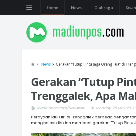
Home
News
Olahraga
Kisah
News
Gerakan “Tutup Pintu Jaga Orang Tua” di Tren
Gerakan “Tutup Pint
Trenggalek, Apa M
Madiunpos.com/Newswire
Monday, 25 May 2020
Perayaan Idul Fitri di Trenggalek berbeda dengan
mengisolasi diri dan membuat gerakan "Tutup Pintu 