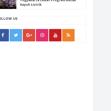
Yogyakarta Lewat Program Becak
Kayuh Listrik
OLLOW US