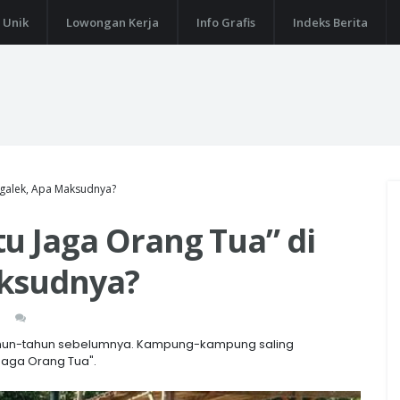
 Unik
Lowongan Kerja
Info Grafis
Indeks Berita
ggalek, Apa Maksudnya?
u Jaga Orang Tua” di
aksudnya?
 tahun-tahun sebelumnya. Kampung-kampung saling
Jaga Orang Tua".