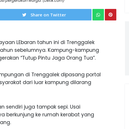
si pergerakan warga. (Detik.com)
Share on Twitter
yaan LEbaran tahun ini di Trenggalek
n-tahun sebelumnya. Kampung-kampung
erakan “Tutup Pintu Jaga Orang Tua”.
mpungan di Trenggalek dipasang portal
yarakat dari luar kampung dilarang
sendiri juga tampak sepi. Usai
ya berkunjung ke rumah kerabat yang
lang.