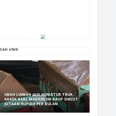
ISAH UNIK
UBAH LIMBAH JADI MINIATUR TRUK,
KAKEK ASAL MADIUN INI RAUP OMZET
MANTAP! 
JUTAAN RUPIAH PER BULAN
DOLOPO 