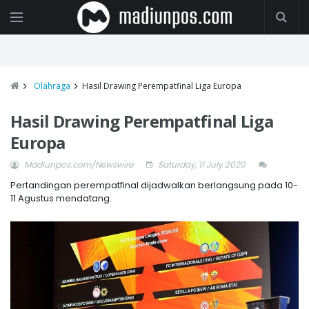
Olahraga
Hasil Drawing Perempatfinal Liga Europa
Hasil Drawing Perempatfinal Liga
Europa
Madiunpos.com/Newswire
Saturday, 11 July 2020
Pertandingan perempatfinal dijadwalkan berlangsung pada 10-
11 Agustus mendatang.