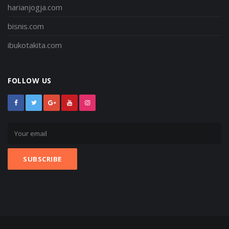
harianjogja.com
bisnis.com
ibukotakita.com
FOLLOW US