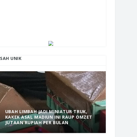
ISAH UNIK
UBAH LIMBAH JADI MINIATUR TRUK,
KAKEK ASAL MADIUN INI RAUP OMZET
MANTAP! 
JUTAAN RUPIAH PER BULAN
DOLOPO 