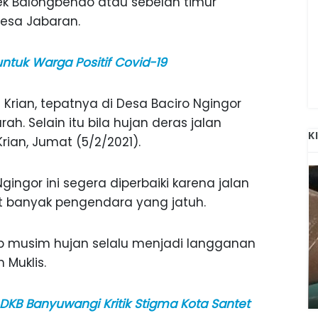
ek Balongbendo atau sebelah timur
esa Jabaran.
untuk Warga Positif Covid-19
rian, tepatnya di Desa Baciro Ngingor
h. Selain itu bila hujan deras jalan
K
Krian, Jumat (5/2/2021).
Ngingor ini segera diperbaiki karena jalan
 banyak pengendara yang jatuh.
tiap musim hujan selalu menjadi langganan
ANAK-ANAK BOJONEGORO DAN
 Muklis.
ATNYA
NGANJUK SEKOLAH DI SMPN SARADAN
SEJAK 1996
 DKB Banyuwangi Kritik Stigma Kota Santet