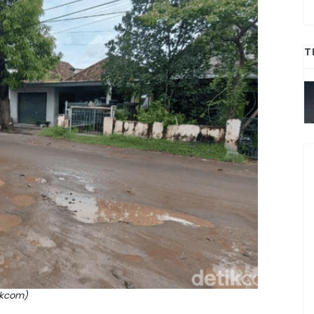
T
ikcom)