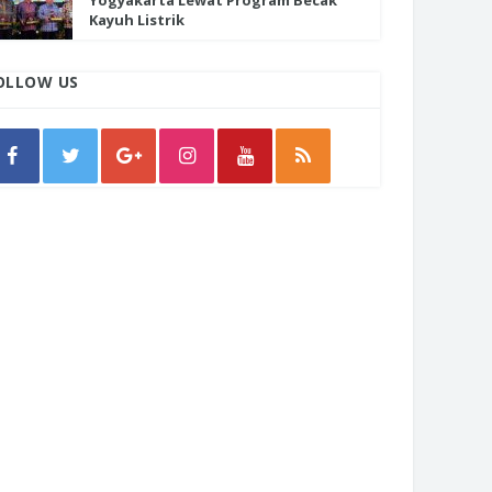
Yogyakarta Lewat Program Becak
Kayuh Listrik
OLLOW US