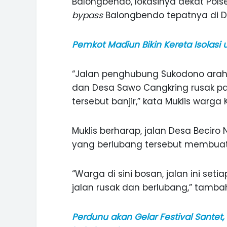
Balongbendo, lokasinya dekat Pols
bypass
Balongbendo tepatnya di D
Pemkot Madiun Bikin Kereta Isolasi 
“Jalan penghubung Sukodono arah K
dan Desa Sawo Cangkring rusak para
tersebut banjir,” kata Muklis warga 
Muklis berharap, jalan Desa Beciro 
yang berlubang tersebut membuat
“Warga di sini bosan, jalan ini se
jalan rusak dan berlubang,” tambah
ASI WISATA
MANIS, LEGIT, DAN PAHIT, NIKM
 GUNUNG PANDAN
DURIAN SEGULUNG MADIUN
Perdunu akan Gelar Festival Santet,