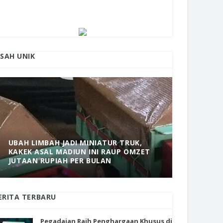
ISAH UNIK
UBAH LIMBAH JADI MINIATUR TRUK,
KAKEK ASAL MADIUN INI RAUP OMZET
MANTAP! 
JUTAAN RUPIAH PER BULAN
DOLOPO 
ERITA TERBARU
Pegadaian Raih Penghargaan Khusus di