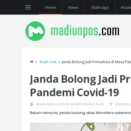
Home
News
Olahraga
Kisah
Kisah Unik
Janda Bolong Jadi Primadona di Masa Pa
Janda Bolong Jadi P
Pandemi Covid-19
Madiunpos.com/Anandita Marwa Aulia
Saturday,
Belum lama ini, janda bolong alias Monstera adanson