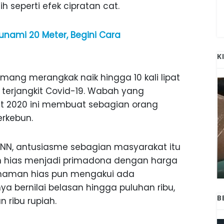
 seperti efek cipratan cat.
unami 20 Meter, Begini Cara
K
ng merangkak naik hingga 10 kali lipat
terjangkit Covid-19. Wabah yang
et 2020 ini membuat sebagian orang
rkebun.
ANAK-ANAK BOJONEGORO DAN
NN, antusiasme sebagian masyarakat itu
ATNYA
NGANJUK SEKOLAH DI SMPN SARADAN
hias menjadi primadona dengan harga
SEJAK 1996
tanaman hias pun mengakui ada
bernilai belasan hingga puluhan ribu,
B
 ribu rupiah.