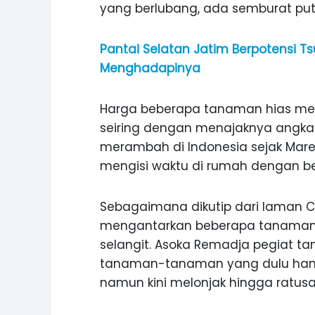
yang berlubang, ada semburat putih
Pantai Selatan Jatim Berpotensi Ts
Menghadapinya
Harga beberapa tanaman hias mema
seiring dengan menajaknya angka 
merambah di Indonesia sejak Mar
mengisi waktu di rumah dengan be
Sebagaimana dikutip dari laman C
ASI WISATA
MANIS, LEGIT, DAN PAHIT, NIKM
mengantarkan beberapa tanaman 
 GUNUNG PANDAN
DURIAN SEGULUNG MADIUN
selangit. Asoka Remadja pegiat 
tanaman-tanaman yang dulu hanya 
namun kini melonjak hingga ratusan