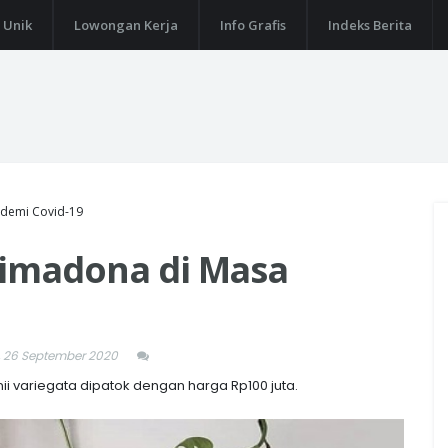
 Unik
Lowongan Kerja
Info Grafis
Indeks Berita
ndemi Covid-19
rimadona di Masa
 26 September 2020
ii variegata dipatok dengan harga Rp100 juta.