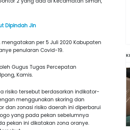
Gontor 2 yang ada di Kecamatan Siman,
t Dipindah Jin
i, mengatakan per 5 Juli 2020 Kabupaten
nye penularan Covid-19.
K
ng oleh Gugus Tugas Percepatan
Ipong, Kamis.
isiko tersebut berdasarkan indikator-
dengan menggunakan skoring dan
ANAK-ANAK BOJONEGORO DAN
dan zonasi risiko daerah ini diperbarui
ATNYA
NGANJUK SEKOLAH DI SMPN SARADAN
rogo yang pada pekan sebelumnya
SEJAK 1996
da pekan ini dikatakan zona oranye.