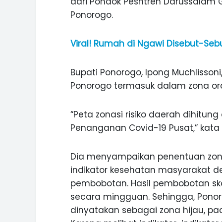
dari Pondok Pesntren Darussalam 
Ponorogo.
Viral! Rumah di Ngawi Disebut-Sebu
Bupati Ponorogo, Ipong Muchlisson
Ponorogo termasuk dalam zona ora
“Peta zonasi risiko daerah dihitu
Penanganan Covid-19 Pusat,” kata 
Dia menyampaikan penentuan zona r
indikator kesehatan masyarakat 
pembobotan. Hasil pembobotan skor 
ASI WISATA
MANIS, LEGIT, DAN PAHIT, NIKM
secara mingguan. Sehingga, Pono
 GUNUNG PANDAN
DURIAN SEGULUNG MADIUN
dinyatakan sebagai zona hijau, pa