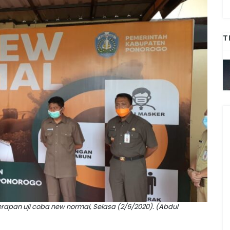
T
rapan uji coba new normal, Selasa (2/6/2020). (Abdul