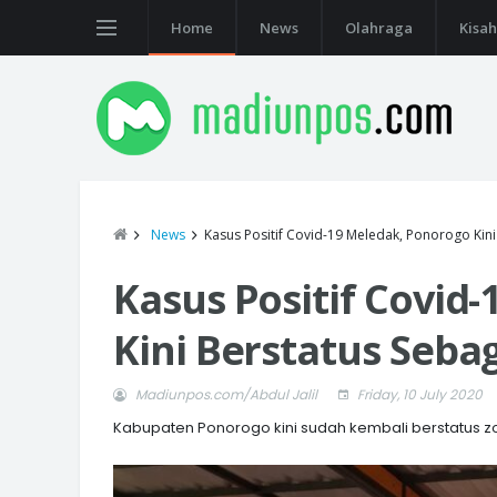
Home
News
Olahraga
Kisah
News
Kasus Positif Covid-19 Meledak, Ponorogo Kin
Kasus Positif Covid
Kini Berstatus Seba
Madiunpos.com/Abdul Jalil
Friday, 10 July 2020
Kabupaten Ponorogo kini sudah kembali berstatus z