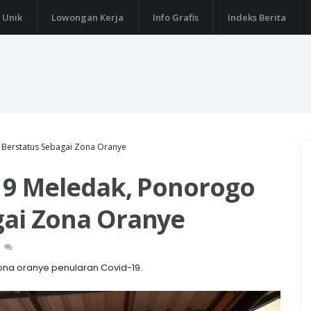
 Unik
Lowongan Kerja
Info Grafis
Indeks Berita
i Berstatus Sebagai Zona Oranye
-19 Meledak, Ponorogo
gai Zona Oranye
ona oranye penularan Covid-19.