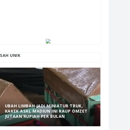
ISAH UNIK
UBAH LIMBAH JADI MINIATUR TRUK,
KAKEK ASAL MADIUN INI RAUP OMZET
MANTAP! 
JUTAAN RUPIAH PER BULAN
DOLOPO 