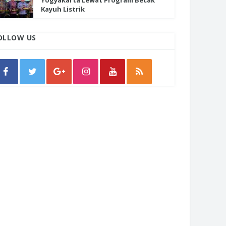
Yogyakarta Lewat Program Becak
Kayuh Listrik
OLLOW US