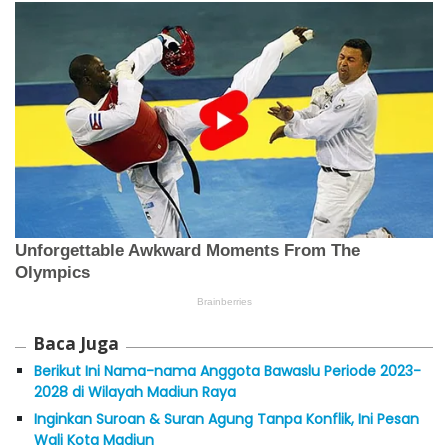
Baca Juga
Berikut Ini Nama-nama Anggota Bawaslu Periode 2023-
2028 di Wilayah Madiun Raya
Inginkan Suroan & Suran Agung Tanpa Konflik, Ini Pesan
Wali Kota Madiun