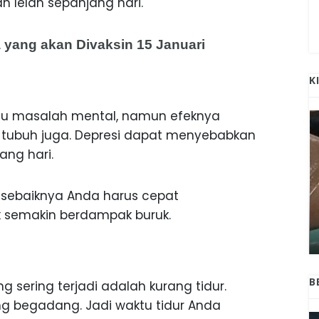
n lelah sepanjang hari.
a yang akan Divaksin 15 Januari
K
tu masalah mental, namun efeknya
tubuh juga. Depresi dapat menyebabkan
ng hari.
a sebaiknya Anda harus cepat
ANAK-ANAK BOJONEGORO DAN
k semakin berdampak buruk.
ATNYA
NGANJUK SEKOLAH DI SMPN SARADAN
SEJAK 1996
B
 sering terjadi adalah kurang tidur.
ring begadang. Jadi waktu tidur Anda