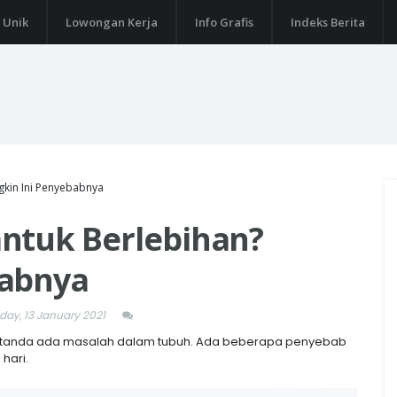
 Unik
Lowongan Kerja
Info Grafis
Indeks Berita
gkin Ini Penyebabnya
ntuk Berlebihan?
babnya
ay, 13 January 2021
di tanda ada masalah dalam tubuh. Ada beberapa penyebab
hari.