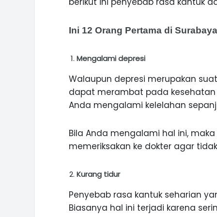
berikut ini penyebab rasa kantuk da
Ini 12 Orang Pertama di Surabay
Mengalami depresi
Walaupun depresi merupakan sua
dapat merambat pada kesehatan 
Anda mengalami kelelahan sepanja
Bila Anda mengalami hal ini, mak
memeriksakan ke dokter agar tida
ASI WISATA
MANIS, LEGIT, DAN PAHIT, NIKM
 GUNUNG PANDAN
DURIAN SEGULUNG MADIUN
Kurang tidur
Penyebab rasa kantuk seharian yang
Biasanya hal ini terjadi karena se