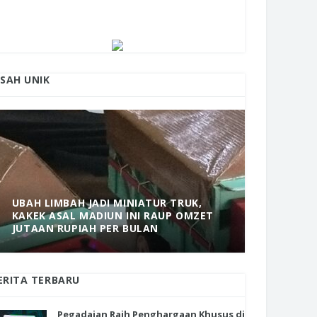
ISAH UNIK
UBAH LIMBAH JADI MINIATUR TRUK,
KAKEK ASAL MADIUN INI RAUP OMZET
MANTAP! 
JUTAAN RUPIAH PER BULAN
DOLOPO 
ERITA TERBARU
Pegadaian Raih Penghargaan Khusus di