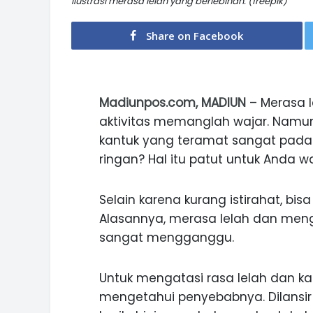
Ilustrasi merasa lelah yang berlebihan. (freepik)
Share on Facebook
Madiunpos.com, MADIUN
– Merasa l
aktivitas memanglah wajar. Namu
kantuk yang teramat sangat padah
ringan? Hal itu patut untuk Anda w
Selain karena kurang istirahat, bi
Alasannya, merasa lelah dan meng
sangat mengganggu.
Untuk mengatasi rasa lelah dan k
mengetahui penyebabnya. Dilansir