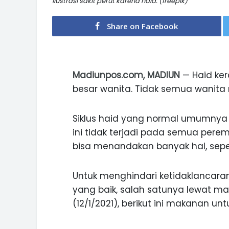
Ilustrasi sakit perut karena haid. (freepik)
Share on Facebook
Madiunpos.com, MADIUN
— Haid ke
besar wanita. Tidak semua wanita 
Siklus haid yang normal umumnya 
ini tidak terjadi pada semua peremp
bisa menandakan banyak hal, sep
Untuk menghindari ketidaklancaran
yang baik, salah satunya lewat mak
(12/1/2021), berikut ini makanan un