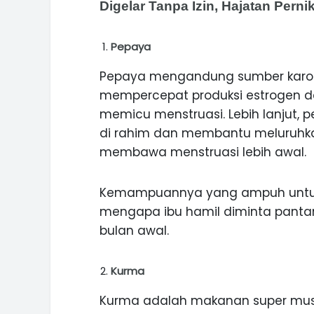
Digelar Tanpa Izin, Hajatan Per
Pepaya
Pepaya mengandung sumber karo
mempercepat produksi estrogen d
memicu menstruasi. Lebih lanjut, 
di rahim dan membantu meluruhkan
membawa menstruasi lebih awal.
Kemampuannya yang ampuh untuk
mengapa ibu hamil diminta pantan
ASI WISATA
MANIS, LEGIT, DAN PAHIT, NIKM
 GUNUNG PANDAN
DURIAN SEGULUNG MADIUN
bulan awal.
Kurma
Kurma adalah makanan super musim