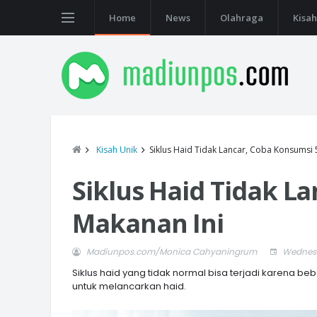
Home
News
Olahraga
Kisah
Kisah Unik
Siklus Haid Tidak Lancar, Coba Konsumsi 
Siklus Haid Tidak L
Makanan Ini
Madiunpos.com/Monica Cahyaningrum
Wednesd
Siklus haid yang tidak normal bisa terjadi karena 
untuk melancarkan haid.