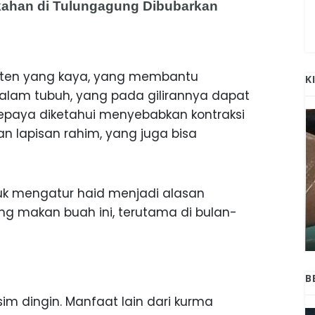
nikahan di Tulungagung Dibubarkan
ten yang kaya, yang membantu
K
alam tubuh, yang pada gilirannya dapat
pepaya diketahui menyebabkan kontraksi
 lapisan rahim, yang juga bisa
 mengatur haid menjadi alasan
ANAK-ANAK BOJONEGORO DAN
g makan buah ini, terutama di bulan-
ATNYA
NGANJUK SEKOLAH DI SMPN SARADAN
SEJAK 1996
B
 dingin. Manfaat lain dari kurma