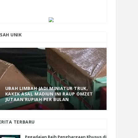
ISAH UNIK
UBAH LIMBAH JADI MINIATUR TRUK,
KAKEK ASAL MADIUN INI RAUP OMZET
MANTAP! 
JUTAAN RUPIAH PER BULAN
DOLOPO 
ERITA TERBARU
Pegadaian Raih Penghargaan Khusus di